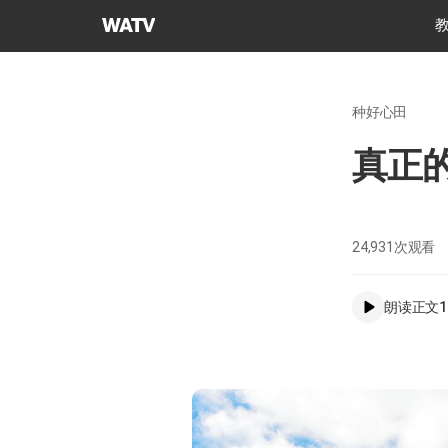
上
帝
的
教
种好心田
会
世
真正
界
福
音
宣
24,931
次观看
教
协
朗读正文
1
会