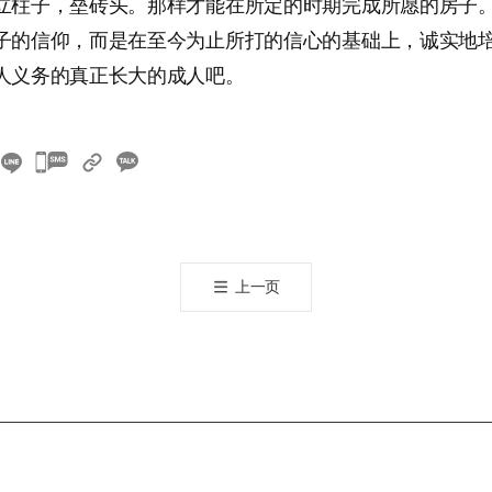
立柱子，垒砖头。那样才能在所定的时期完成所愿的房子
子的信仰，而是在至今为止所打的信心的基础上，诚实地
人义务的真正长大的成人吧。
카
카
오
톡
공
上一页
유
하
기