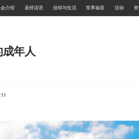
教会介绍
圣经话语
信仰与生活
世界福音
活动
资
的成年人
:11