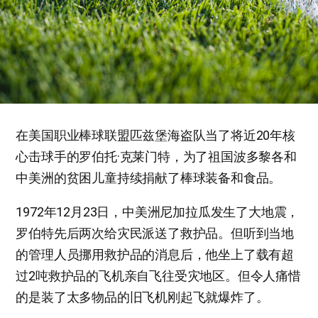
在美国职业棒球联盟匹兹堡海盗队当了将近20年核
心击球手的罗伯托·克莱门特，为了祖国波多黎各和
中美洲的贫困儿童持续捐献了棒球装备和食品。
1972年12月23日，中美洲尼加拉瓜发生了大地震，
罗伯特先后两次给灾民派送了救护品。但听到当地
的管理人员挪用救护品的消息后，他坐上了载有超
过2吨救护品的飞机亲自飞往受灾地区。但令人痛惜
的是装了太多物品的旧飞机刚起飞就爆炸了。