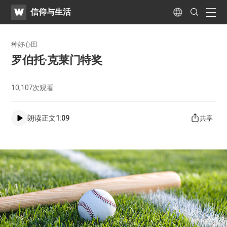
WATV
Search
信仰与生活
Submit
naviga
Language
种好心田
罗伯托·克莱门特奖
10,107
次观看
朗读正文
1:09
共享