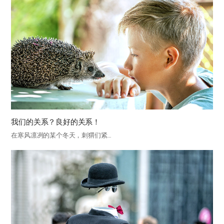
我们的关系？良好的关系！
在寒风凛冽的某个冬天，刺猬们紧…