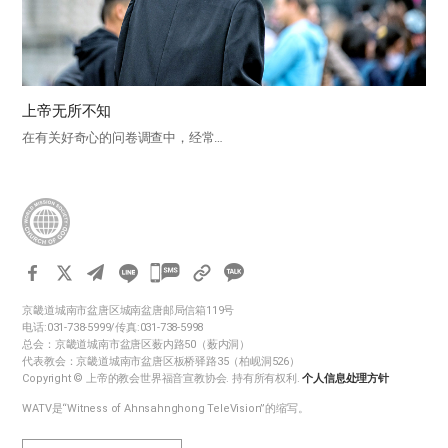
上帝无所不知
在有关好奇心的问卷调查中，经常…
카
카
京畿道城南市盆唐区城南盆唐邮局信箱119号
오
电话:031-738-5999/传真:031-738-5998
톡
总会：京畿道城南市盆唐区薮内路50（薮内洞）
代表教会：京畿道城南市盆唐区板桥驿路35（柏岘洞526）
공
Copyright © 上帝的教会世界福音宣教协会. 持有所有权利.
个人信息处理方针
유
WATV是“Witness of Ahnsahnghong TeleVision”的缩写。
하
기