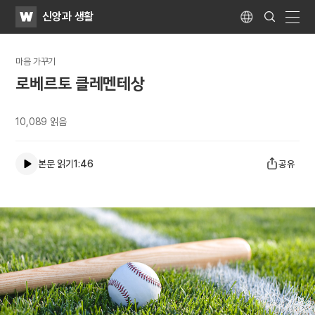
WATV
Search
신앙과 생활
Submit
Language
naviga
마음 가꾸기
로베르토 클레멘테상
10,089
읽음
본문 읽기
1:46
공유