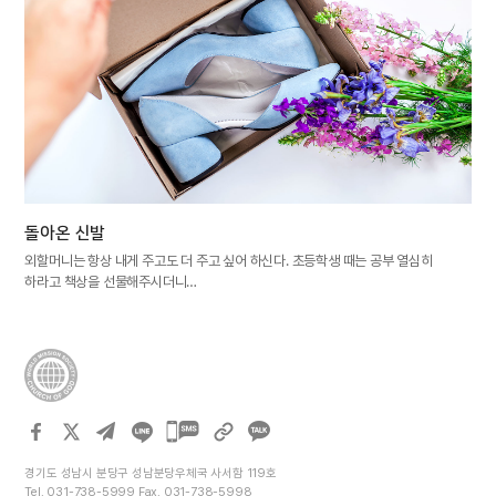
돌아온 신발
외할머니는 항상 내게 주고도 더 주고 싶어 하신다. 초등학생 때는 공부 열심히
하라고 책상을 선물해주시더니…
카카오톡
공유하기
경기도 성남시 분당구 성남분당우체국 사서함 119호
Tel. 031-738-5999 Fax. 031-738-5998