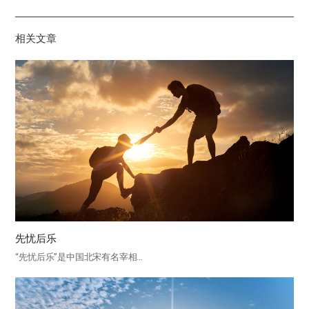
하
기
相关文章
先忧后乐
“先忧后乐”是中国北宋有名宰相…