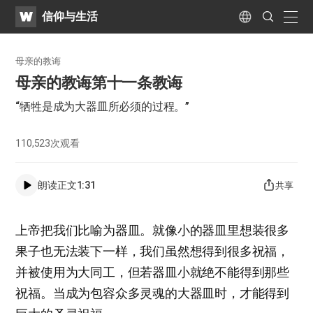
WATV
Search
信仰与生活
Submit
naviga
Language
母亲的教诲
母亲的教诲第十一条教诲
“牺牲是成为大器皿所必须的过程。”
110,523
次观看
朗读正文
1:31
共享
上帝把我们比喻为器皿。就像小的器皿里想装很多
果子也无法装下一样，我们虽然想得到很多祝福，
并被使用为大同工，但若器皿小就绝不能得到那些
祝福。当成为包容众多灵魂的大器皿时，才能得到