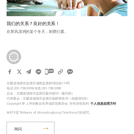
我们的关系？良好的关系！
在寒风凛冽的某个冬天，刺猬们紧…
카
카
京畿道城南市盆唐区城南盆唐邮局信箱119号
오
电话:031-738-5999/传真:031-738-5998
톡
总会：京畿道城南市盆唐区薮内路50（薮内洞）
代表教会：京畿道城南市盆唐区板桥驿路35（柏岘洞526）
공
Copyright © 上帝的教会世界福音宣教协会. 持有所有权利.
个人信息处理方针
유
WATV是“Witness of Ahnsahnghong TeleVision”的缩写。
하
기
询问