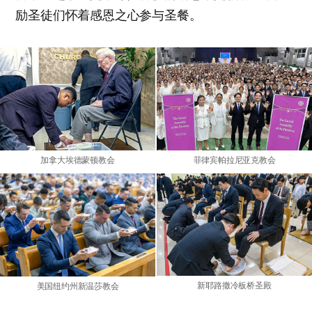
励圣徒们怀着感恩之心参与圣餐。
加拿大埃德蒙顿教会
菲律宾帕拉尼亚克教会
新耶路撒冷板桥圣殿
美国纽约州新温莎教会