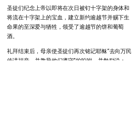
圣徒们纪念上帝以即将在次日被钉十字架的身体和
将流在十字架上的宝血，建立新约逾越节并赐下生
命果的至深爱与牺牲，领受了逾越节的饼和葡萄
酒。
礼拜结束后，母亲使圣徒们再次铭记耶稣“去向万民
传讲福音，并教导他们遵守”的吩咐，并勉励说：
“还有许多人尚未听见这宝贵的生命真理。让我们也
将新约逾越节传给他们，一同领受祝福吧。”