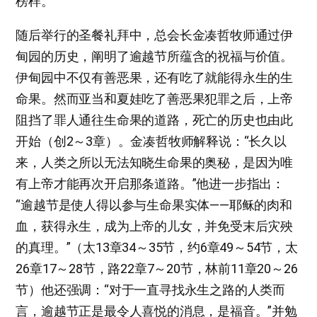
榜样。
随后举行的圣餐礼拜中，总会长金凑哲牧师通过伊
甸园的历史，阐明了逾越节所蕴含的祝福与价值。
伊甸园中不仅有善恶果，还有吃了就能得永生的生
命果。然而亚当和夏娃吃了善恶果犯罪之后，上帝
阻挡了罪人通往生命果的道路，死亡的历史也由此
开始（创2～3章）。金凑哲牧师解释说：“长久以
来，人类之所以无法知晓生命果的奥秘，是因为唯
有上帝才能再次开启那条道路。”他进一步指出：
“逾越节是使人得以参与生命果实体——耶稣的肉和
血，获得永生，成为上帝的儿女，并免受末后灾殃
的真理。”（太13章34～35节，约6章49～54节，太
26章17～28节，路22章7～20节，林前11章20～26
节）他还强调：“对于一直寻找永生之路的人类而
言，逾越节正是最令人喜悦的消息，是福音。”并勉