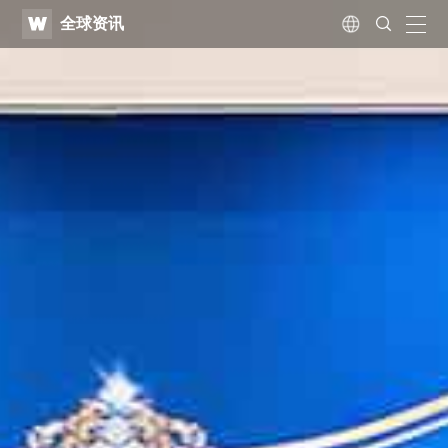
WATV
Search
全球资讯
Submit
naviga
Language