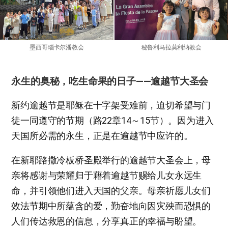
秘鲁利马拉莫利纳教会
墨西哥瑙卡尔潘教会
永生的奥秘，吃生命果的日子——逾越节大圣会
新约逾越节是耶稣在十字架受难前，迫切希望与门
徒一同遵守的节期（路22章14～15节）。因为进入
天国所必需的永生，正是在逾越节中应许的。
在新耶路撒冷板桥圣殿举行的逾越节大圣会上，母
亲将感谢与荣耀归于藉着逾越节赐给儿女永远生
命，并引领他们进入天国的
父亲
。母亲祈愿儿女们
效法节期中所蕴含的爱，勤奋地向因灾殃而恐惧的
人们传达救恩的信息，分享真正的幸福与盼望。