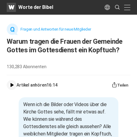
WATV
Search
Worte der Bibel
Submit
naviga
Language
Fragen und Antworten für neue Mitglieder
Warum tragen die Frauen der Gemeinde
Gottes im Gottesdienst ein Kopftuch?
130,283
Abonnenten
Artikel anhören
16:14
Teilen
Wenn ich die Bilder oder Videos über die
Kirche Gottes sehe, fällt mir etwas auf.
Wie können sie während des
Gottesdienstes alle gleich aussehen? Alle
weiblichen Mitglieder tragen ein Kopftuch,