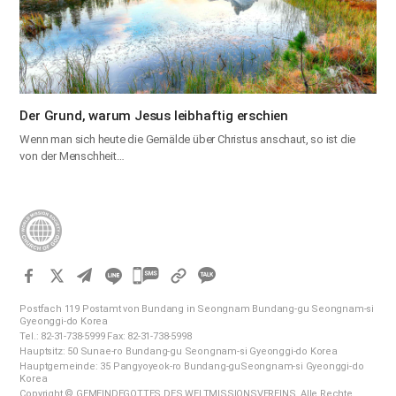
Der Grund, warum Jesus leibhaftig erschien
Wenn man sich heute die Gemälde über Christus anschaut, so ist die
von der Menschheit…
카
카
Postfach 119 Postamt von Bundang in Seongnam Bundang-gu Seongnam-si
오
Gyeonggi-do Korea
Tel.: 82-31-738-5999 Fax: 82-31-738-5998
톡
Hauptsitz: 50 Sunae-ro Bundang-gu Seongnam-si Gyeonggi-do Korea
공
Hauptgemeinde: 35 Pangyoyeok-ro Bundang-guSeongnam-si Gyeonggi-do
Korea
유
Copyright © GEMEINDEGOTTES DES WELTMISSIONSVEREINS. Alle Rechte