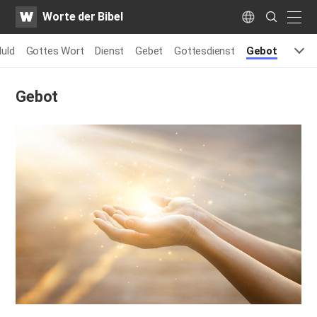
WATV
Search
Worte der Bibel
Submit
naviga
Language
uld
Gottes Wort
Dienst
Gebet
Gottesdienst
Gebot
Worte
Gebot