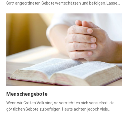
Gott angeordneten Gebote wertschätzen und befolgen. Lassen
Sie uns anhand der Bibel erforschen, warum es für uns so
wichtig ist, Gottes Gebote zu halten! 1. Wer Gott liebt, hält seine
Gebote Wenn Menschen jemanden treffen, den sie lieben
möchten, geben sie sich große Mühe, ihre Liebe auf vielfältige
Weise zum Ausdruck zu bringen; manchmal durch Briefe, von
Zeit zu Zeit mit Rosen, gelegentlich mit verschiedenen
Geschenken usw. Wie sollten wir dann unsere Liebe zu Gott
ausdrücken? Gott möchte nicht, dass wir unsere Liebe durch
Briefe, Rosen oder Geschenke zeigen. Stattdessen hat er uns
sehr ans Herz gelegt, unsere Liebe durch die Befolgung seiner
Gebote erkennen zu lassen. Wer meine…
Menschengebote
Wenn wir Gottes Volk sind, so versteht es sich von selbst, die
göttlichen Gebote zu befolgen. Heute achten jedoch viele
Christen, die behaupten, Gottes Volk zu sein, auf
Menschengebote, die nirgends in der Bibel zu finden sind, und