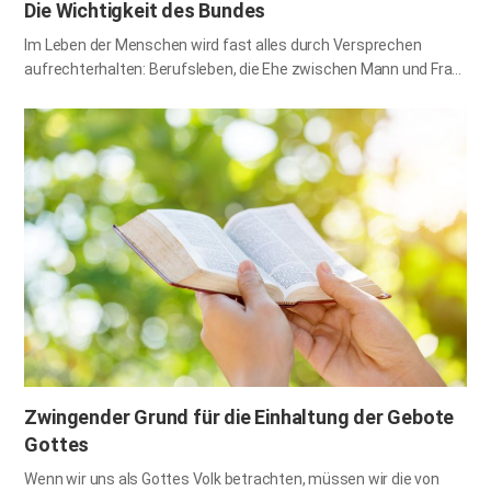
Die Wichtigkeit des Bundes
Im Leben der Menschen wird fast alles durch Versprechen
aufrechterhalten: Berufsleben, die Ehe zwischen Mann und Frau,
sogar der Kauf und Verkauf von Gütern u. v. a. m. Früher wurden
Geschäfte durch Tauschhandel abgewickelt, aber heute über
Bargeld oder Schecks. Obwohl es sich im Grunde um das gleiche
Papier handelt, können manche Papiere als bloßes Altpapier
bzw. Toilettenpapier verwendet werden, während andere
Papiere 10 oder 100 Euro wert sind. Dies liegt an den
Versprechen und Vereinbarungen zwischen Menschen,
Gesellschaften und Ländern. Ebenso wird unsere Beziehung zu
Gott durch einen Bund gestärkt und bewahrt. 1. Der Bund
zwischen Gott und seinem Volk durch die Taufe Die Taufe, die zu
Beginn unseres religiösen Lebens vollzogen wird, ist ein Zeichen
des Bundes zwischen…
Zwingender Grund für die Einhaltung der Gebote
Gottes
Wenn wir uns als Gottes Volk betrachten, müssen wir die von