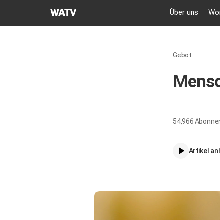
GEMEINDE
Über uns
Wor
GOTTES
DES
WELTMISSIONSVEREINS
Gebot
Mensc
54,966
Abonne
Artikel a