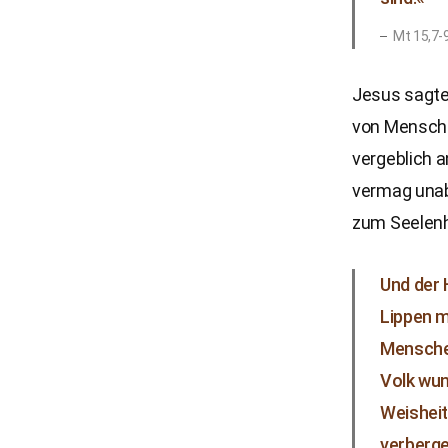
Mt 15,7-
Jesus sagte,
von Mensche
vergeblich 
vermag unab
zum Seelenh
Und der 
Lippen m
Menschen
Volk wun
Weisheit
verberg