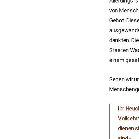
Allerdings i
von Mensche
Gebot. Diese
ausgewandert
dankten. Die
Staaten Was
einem gesetz
Sehen wir un
Menschenge
Ihr Heuc
Volk ehrt
dienen s
sind.«