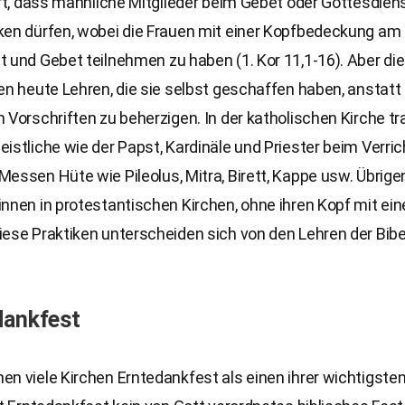
hrt, dass männliche Mitglieder beim Gebet oder Gottesdien
ken dürfen, wobei die Frauen mit einer Kopfbedeckung am
 und Gebet teilnehmen zu haben (1. Kor 11,1-16). Aber di
en heute Lehren, die sie selbst geschaffen haben, anstatt 
 Vorschriften zu beherzigen. In der katholischen Kirche t
istliche wie der Papst, Kardinäle und Priester beim Verri
essen Hüte wie Pileolus, Mitra, Birett, Kappe usw. Übrige
nnen in protestantischen Kirchen, ohne ihren Kopf mit ei
ese Praktiken unterscheiden sich von den Lehren der Bibe
dankfest
n viele Kirchen Erntedankfest als einen ihrer wichtigsten