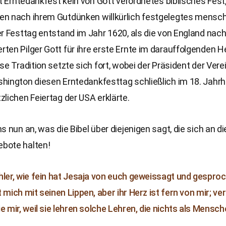
st Erntedankfest kein von Gott verordnetes biblisches Fest
n nach ihrem Gutdünken willkürlich festgelegtes mensch
r Festtag entstand im Jahr 1620, als die von England nac
en Pilger Gott für ihre erste Ernte im darauffolgenden H
se Tradition setzte sich fort, wobei der Präsident der Vere
hington diesen Erntedankfesttag schließlich im 18. Jahrh
lichen Feiertag der USA erklärte.
s nun an, was die Bibel über diejenigen sagt, die sich an di
bote halten!
hler, wie fein hat Jesaja von euch geweissagt und gesproc
 mich mit seinen Lippen, aber ihr Herz ist fern von mir; ve
ie mir, weil sie lehren solche Lehren, die nichts als Mens