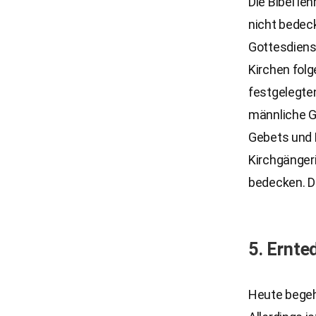
Die Bibel le
nicht bedec
Gottesdienst
Kirchen folg
festgelegten
männliche Ge
Gebets und M
Kirchgängeri
bedecken. Di
5. Ernte
Heute begehe