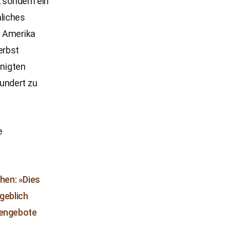
, sondern ein
liches
h Amerika
erbst
inigten
undert zu
e
hen: »Dies
rgeblich
chengebote