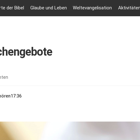
te der Bibel
Glaube und Leben
Weltevangelisation
Aktivitäte
hengebote
nten
nhören
17:36