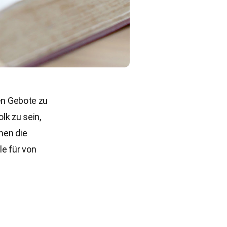
hen Gebote zu
lk zu sein,
men die
le für von