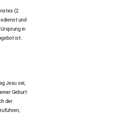
nstes (2.
esdienst und
Ursprung in
gebot ist.
g Jesu sei,
seiner Geburt
ch der
zuführen,