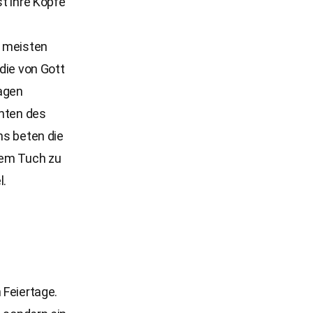
st ihre Köpfe
e meisten
die von Gott
ragen
chten des
ns beten die
nem Tuch zu
l.
 Feiertage.