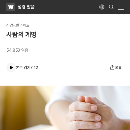
WATV
Search
성경 말씀
Submit
Language
naviga
신앙생활 가이드
사람의 계명
54,853
읽음
본문 읽기
7:12
공유