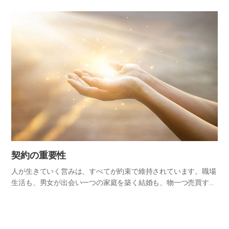
神様の戒めを守らなければならない理由について調べてみましょ
う。 1．神様を愛する者は神様の掟を守る。 人は自分が気に入っ
た人…
契約の重要性
人が生きていく営みは、すべてが約束で維持されています。職場
生活も、男女が出会い一つの家庭を築く結婚も、物一つ売買する
行為まで、全て約束で成り立っています。昔は、物々交換で行わ
れていた取引が、現在は貨幣や小切手などを用いて行われていま
す。同じ…