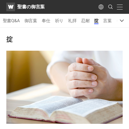
WATV
Search
聖書の御言葉
Submit
naviga
Language
聖書Q&A
御言葉
奉仕
祈り
礼拝
忍耐
掟
言葉
その
掟