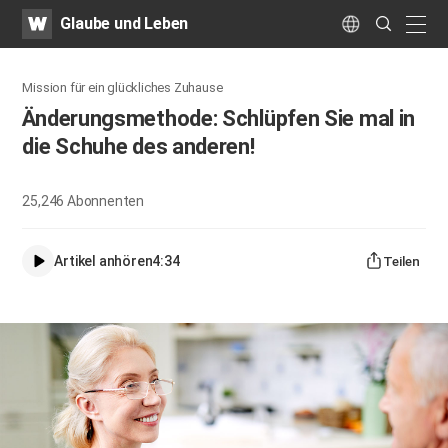
WATV
Search
Glaube und Leben
Submit
naviga
Language
Mission für ein glückliches Zuhause
Änderungsmethode: Schlüpfen Sie mal in
die Schuhe des anderen!
25,246
Abonnenten
Artikel anhören
4:34
Teilen