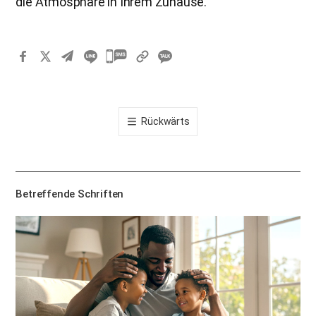
die Atmosphäre in Ihrem Zuhause.
카
카
오
톡
Rückwärts
공
유
하
기
Betreffende Schriften