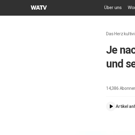
GEMEINDE
Über uns
Wor
GOTTES
DES
WELTMISSIONSVEREINS
Das Herz kultiv
Je nac
und se
14,386
Abonne
Artikel a