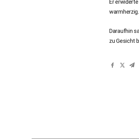
Er erwiderte
warmherzig.
Daraufhin s
zu Gesicht