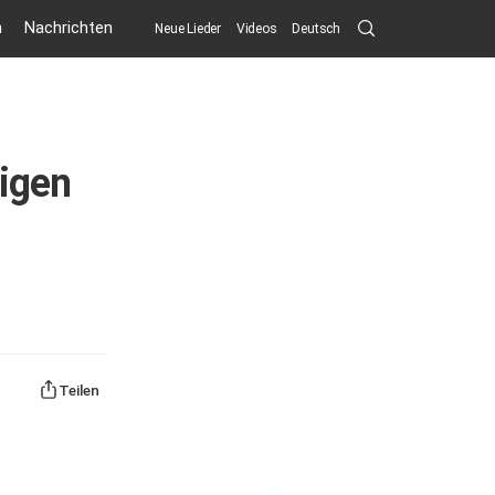
Search
n
Nachrichten
Neue Lieder
Videos
Deutsch
Submit
tigen
Teilen