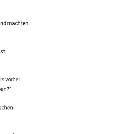
 und machten
ast
is vorbei
ben?“
nschen