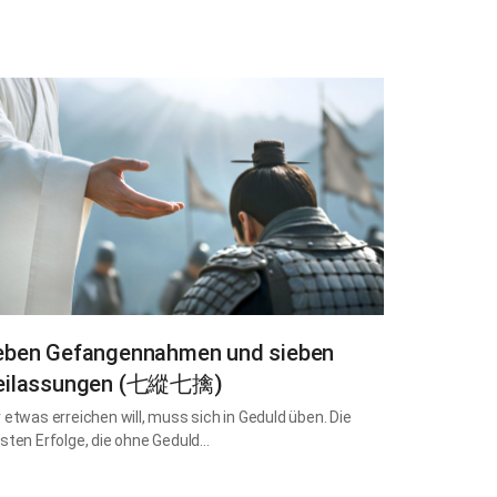
eben Gefangennahmen und sieben
eilassungen (七縱七擒)
 etwas erreichen will, muss sich in Geduld üben. Die
sten Erfolge, die ohne Geduld…