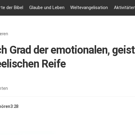
te der Bibel
Glaube und Leben
Weltevangelisation
Aktivitäte
ieren
h Grad der emotionalen, geis
elischen Reife
nten
nhören
3:28