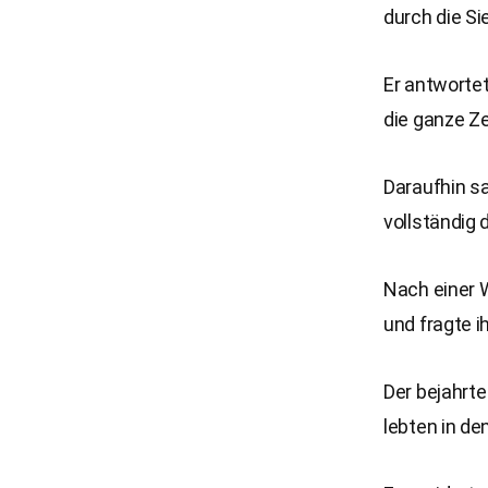
durch die S
Er antwortet
die ganze Ze
Daraufhin s
vollständig
Nach einer 
und fragte i
Der bejahrt
lebten in de