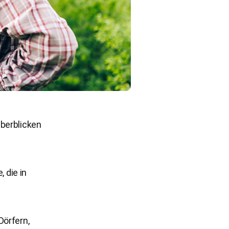
überblicken
 die in
Dörfern,