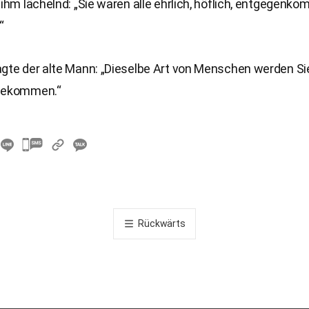
 ihm lächelnd: „Sie waren alle ehrlich, höflich, entgegen
“
agte der alte Mann: „Dieselbe Art von Menschen werden Si
 bekommen.“
카
카
오
톡
공
Rückwärts
유
하
기