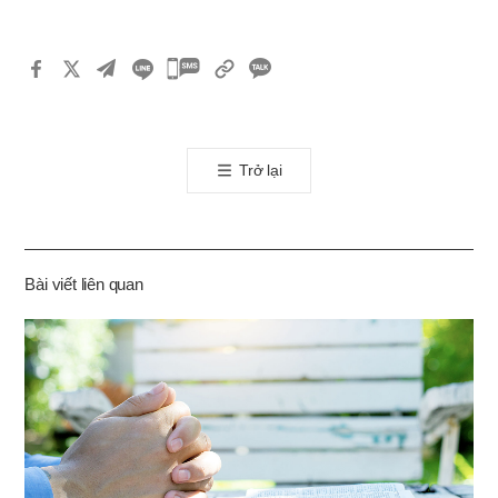
카
카
오
톡
Trở lại
공
유
하
기
Bài viết liên quan