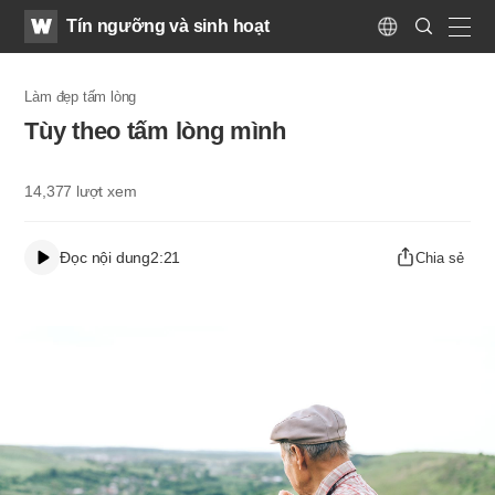
WATV
Search
Tín ngưỡng và sinh hoạt
Submit
Language
naviga
Làm đẹp tấm lòng
Tùy theo tấm lòng mình
14,377
lượt xem
Đọc nội dung
2:21
Chia sẻ