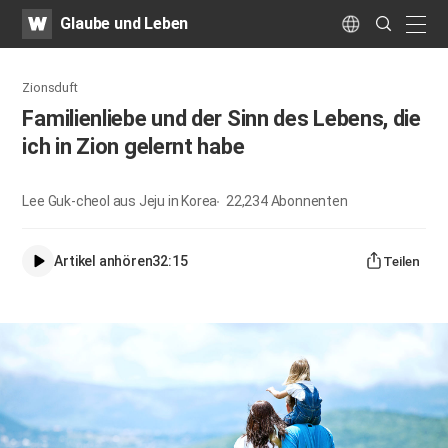
WATV
Search
Glaube und Leben
Submit
naviga
Language
Zionsduft
Familienliebe und der Sinn des Lebens, die
ich in Zion gelernt habe
Lee Guk-cheol aus Jeju in Korea
22,234
Abonnenten
Artikel anhören
32:15
Teilen