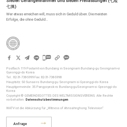
Sieben Gefangennahmen und sieben Freilassungen (七縱
七擒)
Wer etwas erreichen will, muss sich in Geduld üben. Die meisten
Erfolge, die ohne Geduld…
카
카
Postfach 119 Postamt von Bundang in Seongnam Bundang-gu Seongnam-si
오
Gyeonggi-do Korea
Tel.: 82-31-738-5999 Fax: 82-31-738-5998
톡
Hauptsitz: 50 Sunae-ro Bundang-gu Seongnam-si Gyeonggi-do Korea
공
Hauptgemeinde: 35 Pangyoyeok-ro Bundang-guSeongnam-si Gyeonggi-do
Korea
유
Copyright © GEMEINDEGOTTES DES WELTMISSIONSVEREINS. Alle Rechte
하
vorbehalten.
Datenschutzbestimmungen
기
WATV ist die Abkürzung für „Witness of Ahnsahnghong Television“.
Anfrage