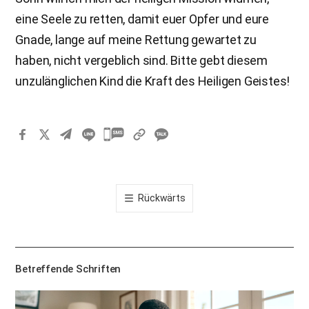
eine Seele zu retten, damit euer Opfer und eure
Gnade, lange auf meine Rettung gewartet zu
haben, nicht vergeblich sind. Bitte gebt diesem
unzulänglichen Kind die Kraft des Heiligen Geistes!
카
카
오
톡
Rückwärts
공
유
하
기
Betreffende Schriften