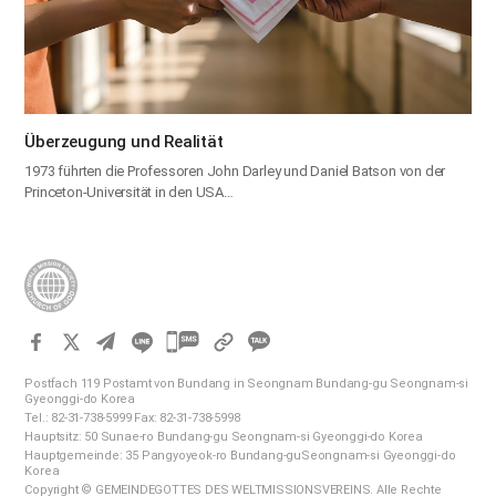
Überzeugung und Realität
1973 führten die Professoren John Darley und Daniel Batson von der
Princeton-Universität in den USA…
카
카
Postfach 119 Postamt von Bundang in Seongnam Bundang-gu Seongnam-si
오
Gyeonggi-do Korea
Tel.: 82-31-738-5999 Fax: 82-31-738-5998
톡
Hauptsitz: 50 Sunae-ro Bundang-gu Seongnam-si Gyeonggi-do Korea
공
Hauptgemeinde: 35 Pangyoyeok-ro Bundang-guSeongnam-si Gyeonggi-do
Korea
유
Copyright © GEMEINDEGOTTES DES WELTMISSIONSVEREINS. Alle Rechte