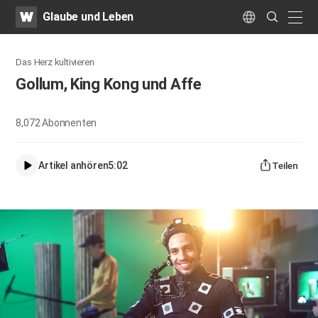
WATV
Search
Glaube und Leben
Submit
naviga
Language
Das Herz kultivieren
Gollum, King Kong und Affe
8,072
Abonnenten
Artikel anhören
5:02
Teilen