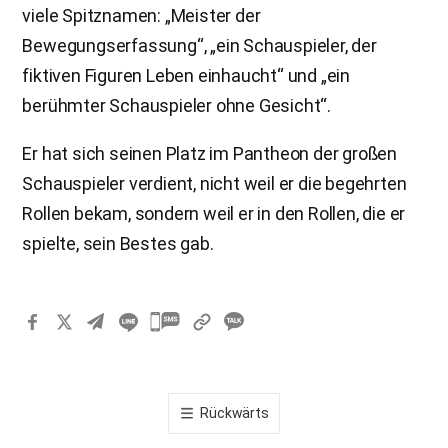
viele Spitznamen: „Meister der
Bewegungserfassung“, „ein Schauspieler, der
fiktiven Figuren Leben einhaucht“ und „ein
berühmter Schauspieler ohne Gesicht“.
Er hat sich seinen Platz im Pantheon der großen
Schauspieler verdient, nicht weil er die begehrten
Rollen bekam, sondern weil er in den Rollen, die er
spielte, sein Bestes gab.
카
카
오
톡
Rückwärts
공
유