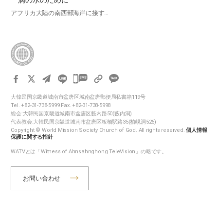
一滴の水のために
アフリカ大陸の南西部海岸に接す…
카
카
大韓民国京畿道城南市盆唐区城南盆唐郵便局私書箱119号
오
Tel. +82-31-738-5999 Fax. +82-31-738-5998
톡
総会:大韓民国京畿道城南市盆唐区藪内路50(藪内洞)
代表教会:大韓民国京畿道城南市盆唐区板橋駅路35(柏峴洞526)
공
Copyright © World Mission Society Church of God. All rights reserved.
個人情報
유
保護に関する指針
하
WATVとは「Witness of Ahnsahnghong TeleVision」の略です。
기
お問い合わせ