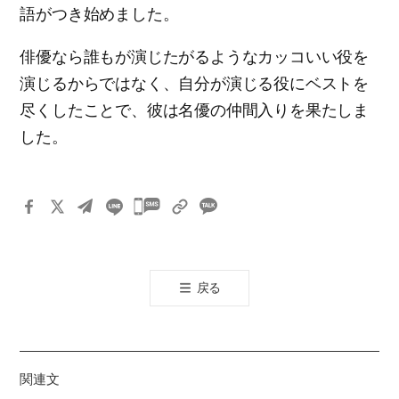
語がつき始めました。
俳優なら誰もが演じたがるようなカッコいい役を
演じるからではなく、自分が演じる役にベストを
尽くしたことで、彼は名優の仲間入りを果たしま
した。
카
카
오
톡
戻る
공
유
하
기
関連文