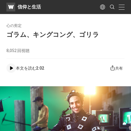
WATV
Search
​信仰と生活
Submit
naviga
Language
心の剪定
ゴラム、キングコング、ゴリラ
8,052
回視聴
本文を読む
2:02
共有