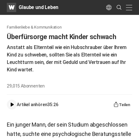
WATV
Search
Glaube und Leben
Submit
naviga
Language
Familienliebe & Kommunikation
Überfürsorge macht Kinder schwach
Anstatt als Elternteil wie ein Hubschrauber über Ihrem
Kind zu schweben, sollten Sie als Elternteil wie ein
Leuchtturm sein, der mit Geduld und Vertrauen auf Ihr
Kind wartet.
29,015
Abonnenten
Artikel anhören
35:26
Teilen
Ein junger Mann, der sein Studium abgeschlossen
hatte, suchte eine psychologische Beratungsstelle