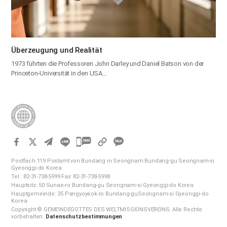
Überzeugung und Realität
1973 führten die Professoren John Darley und Daniel Batson von der
Princeton-Universität in den USA…
카
카
Postfach 119 Postamt von Bundang in Seongnam Bundang-gu Seongnam-si
오
Gyeonggi-do Korea
Tel.: 82-31-738-5999 Fax: 82-31-738-5998
톡
Hauptsitz: 50 Sunae-ro Bundang-gu Seongnam-si Gyeonggi-do Korea
공
Hauptgemeinde: 35 Pangyoyeok-ro Bundang-guSeongnam-si Gyeonggi-do
Korea
유
Copyright © GEMEINDEGOTTES DES WELTMISSIONSVEREINS. Alle Rechte
하
vorbehalten.
Datenschutzbestimmungen
기