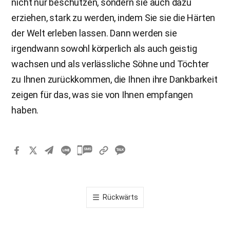
nicht nur beschützen, sondern sie auch dazu
erziehen, stark zu werden, indem Sie sie die Härten
der Welt erleben lassen. Dann werden sie
irgendwann sowohl körperlich als auch geistig
wachsen und als verlässliche Söhne und Töchter
zu Ihnen zurückkommen, die Ihnen ihre Dankbarkeit
zeigen für das, was sie von Ihnen empfangen
haben.
카
카
오
톡
Rückwärts
공
유
하