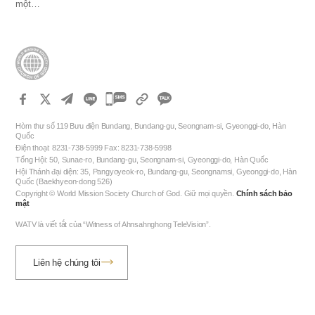
một…
카
카
Hòm thư số 119 Bưu điện Bundang, Bundang-gu, Seongnam-si, Gyeonggi-do, Hàn
오
Quốc
Điện thoại: 8231-738-5999 Fax: 8231-738-5998
톡
Tổng Hội: 50, Sunae-ro, Bundang-gu, Seongnam-si, Gyeonggi-do, Hàn Quốc
공
Hội Thánh đại diện: 35, Pangyoyeok-ro, Bundang-gu, Seongnamsi, Gyeonggi-do, Hàn
Quốc (Baekhyeon-dong 526)
유
Copyright © World Mission Society Church of God. Giữ mọi quyền.
Chính sách bảo
하
mật
기
WATV là viết tắt của “Witness of Ahnsahnghong TeleVision”.
Liên hệ chúng tôi