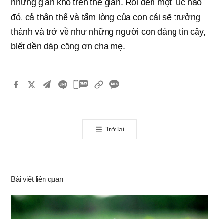
những gian khổ trên thế gian. Rồi đến một lúc nào
đó, cả thân thể và tấm lòng của con cái sẽ trưởng
thành và trở về như những người con đáng tin cậy,
biết đền đáp công ơn cha mẹ.
카
카
오
톡
Trở lại
공
유
하
기
Bài viết liên quan