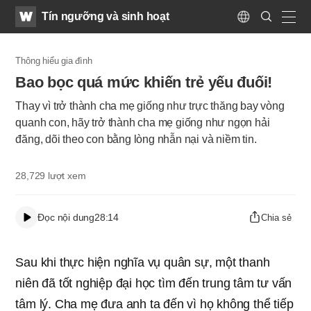
WATV
Search
Tín ngưỡng và sinh hoạt
Submit
Language
naviga
Thông hiểu gia đình
​Bao bọc quá mức khiến trẻ yếu đuối!
Thay vì trở thành cha mẹ giống như trực thăng bay vòng
quanh con, hãy trở thành cha mẹ giống như ngọn hải
đăng, dõi theo con bằng lòng nhẫn nại và niềm tin.
28,729
lượt xem
Đọc nội dung
28:14
Chia sẻ
Sau khi thực hiện nghĩa vụ quân sự, một thanh
niên đã tốt nghiệp đại học tìm đến trung tâm tư vấn
tâm lý. Cha mẹ đưa anh ta đến vì họ không thể tiếp