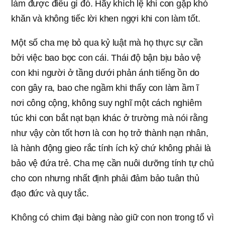
làm được điều gì đó. Hãy khích lệ khi con gặp khó
khăn và không tiếc lời khen ngợi khi con làm tốt.
Một số cha mẹ bỏ qua kỷ luật mà họ thực sự cần
bởi việc bao bọc con cái. Thái độ bận bịu bảo vệ
con khi người ở tầng dưới phản ánh tiếng ồn do
con gây ra, bao che ngầm khi thấy con làm ầm ĩ
nơi công cộng, không suy nghĩ một cách nghiêm
túc khi con bắt nạt bạn khác ở trường mà nói rằng
như vậy còn tốt hơn là con họ trở thành nạn nhân,
là hành động gieo rắc tính ích kỷ chứ không phải là
bảo vệ đứa trẻ. Cha mẹ cần nuôi dưỡng tính tự chủ
cho con nhưng nhất định phải đảm bảo tuân thủ
đạo đức và quy tắc.
Không có chim đại bàng nào giữ con non trong tổ vì