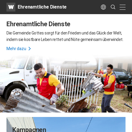
WATV
Search
Ehrenamtliche Dienste
Submit
naviga
Language
Ehrenamtliche Dienste
Die Gemeinde Gottes sorgt für den Frieden und das Glück der Welt,
indem sie kostbare Leben rettet und Nöte gemeinsam überwindet.
Mehr dazu
Kampagnen