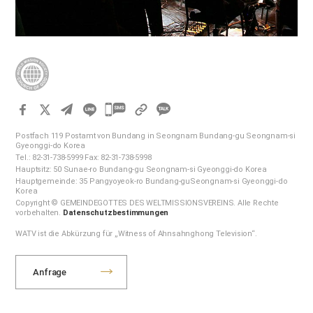
카
카
Postfach 119 Postamt von Bundang in Seongnam Bundang-gu Seongnam-si
오
Gyeonggi-do Korea
Tel.: 82-31-738-5999 Fax: 82-31-738-5998
톡
Hauptsitz: 50 Sunae-ro Bundang-gu Seongnam-si Gyeonggi-do Korea
공
Hauptgemeinde: 35 Pangyoyeok-ro Bundang-guSeongnam-si Gyeonggi-do
Korea
유
Copyright © GEMEINDEGOTTES DES WELTMISSIONSVEREINS. Alle Rechte
하
vorbehalten.
Datenschutzbestimmungen
기
WATV ist die Abkürzung für „Witness of Ahnsahnghong Television“.
Anfrage