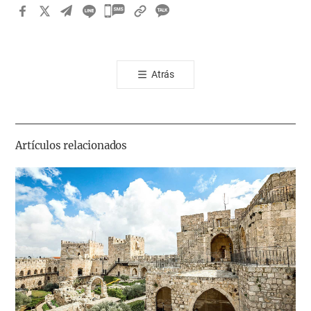
카
카
오
톡
Atrás
공
유
하
기
Artículos relacionados