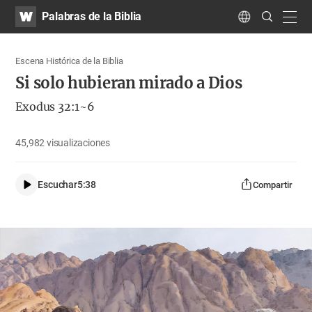
WATV
Search
Palabras de la Biblia
Submit
navig
Language
Escena Histórica de la Biblia
Si solo hubieran mirado a Dios
Exodus 32:1~6
45,982
visualizaciones
Escuchar
5:38
Compartir