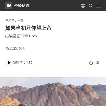
WATV
Search
圣经话语
Submit
naviga
Language
圣经历史一幕
如果当初只仰望上帝
出埃及记32章1-6节
45,702
次观看
朗读正文
1:39
共享