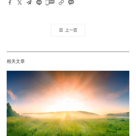
카
카
오
톡
上一页
공
유
하
기
相关文章