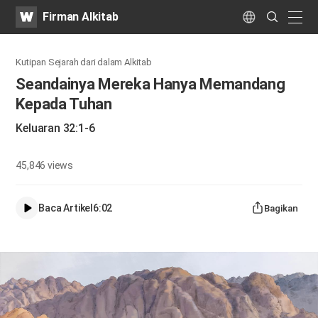
WATV
Search
Firman Alkitab
Submit
naviga
Language
Kutipan Sejarah dari dalam Alkitab
Seandainya Mereka Hanya Memandang
Kepada Tuhan
Keluaran 32:1-6
45,846
views
Baca Artikel
6:02
Bagikan