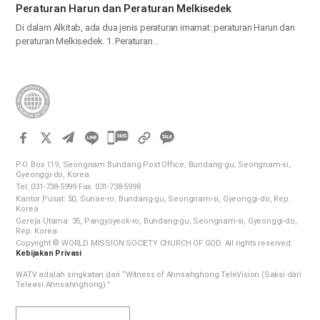
Peraturan Harun dan Peraturan Melkisedek
Di dalam Alkitab, ada dua jenis peraturan imamat: peraturan Harun dan
peraturan Melkisedek. 1. Peraturan…
카
카
P.O. Box 119, Seongnam Bundang Post Office, Bundang-gu, Seongnam-si,
오
Gyeonggi-do, Korea
Tel. 031-738-5999 Fax. 031-738-5998
톡
Kantor Pusat: 50, Sunae-ro, Bundang-gu, Seongnam-si, Gyeonggi-do, Rep.
공
Korea
Gereja Utama: 35, Pangyoyeok-ro, Bundang-gu, Seongnam-si, Gyeonggi-do,
유
Rep. Korea
하
Copyright © WORLD MISSION SOCIETY CHURCH OF GOD. All rights reserved.
Kebijakan Privasi
기
WATV adalah singkatan dari “Witness of Ahnsahghong TeleVision (Saksi dari
Televisi Ahnsahnghong).”