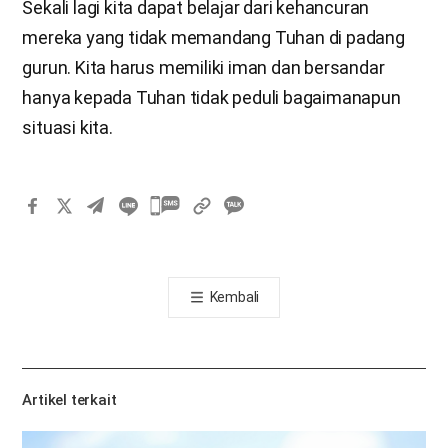
Sekali lagi kita dapat belajar dari kehancuran
mereka yang tidak memandang Tuhan di padang
gurun. Kita harus memiliki iman dan bersandar
hanya kepada Tuhan tidak peduli bagaimanapun
situasi kita.
카
카
오
톡
Kembali
공
유
하
기
Artikel terkait