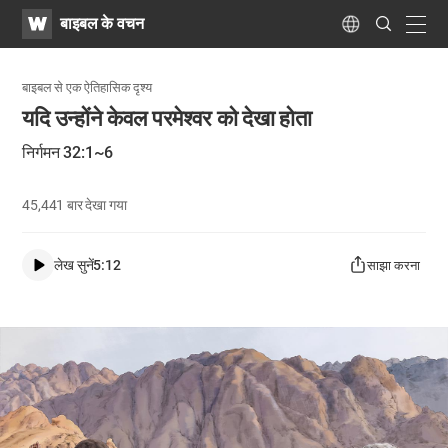
WATV
Search
बाइबल के वचन
Submit
navig
Language
बाइबल से एक ऐतिहासिक दृश्य
यदि उन्होंने केवल परमेश्वर को देखा होता
निर्गमन 32:1~6
45,441
बार देखा गया
लेख सुनें
5:12
साझा करना