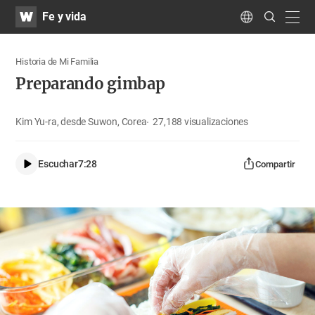
WATV
Search
Fe y vida
Submit
navig
Language
Historia de Mi Familia
Preparando gimbap
Kim Yu-ra, desde Suwon, Corea
27,188
visualizaciones
Escuchar
7:28
Compartir