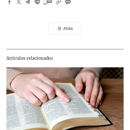
카
카
오
톡
Atrás
공
유
하
기
Artículos relacionados