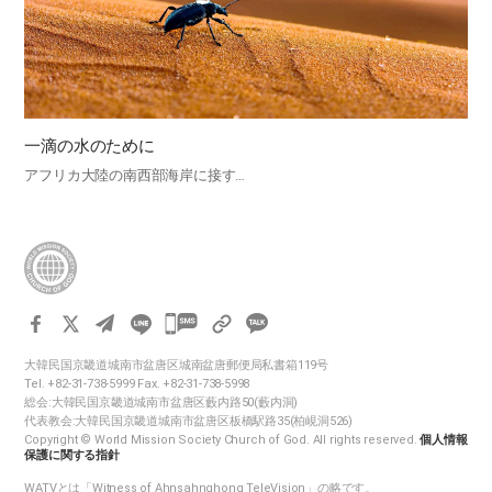
一滴の水のために
アフリカ大陸の南西部海岸に接す…
카
카
大韓民国京畿道城南市盆唐区城南盆唐郵便局私書箱119号
오
Tel. +82-31-738-5999 Fax. +82-31-738-5998
톡
総会:大韓民国京畿道城南市盆唐区藪内路50(藪内洞)
代表教会:大韓民国京畿道城南市盆唐区板橋駅路35(柏峴洞526)
공
Copyright © World Mission Society Church of God. All rights reserved.
個人情報
유
保護に関する指針
하
WATVとは「Witness of Ahnsahnghong TeleVision」の略です。