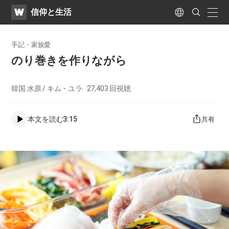
WATV
Search
​信仰と生活
Submit
naviga
Language
手記・家族愛
のり巻きを作りながら
韓国 水原 / キム・ユラ
27,403
回視聴
本文を読む
3:15
共有