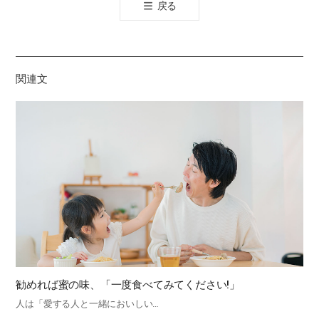
戻る
공
유
하
기
関連文
勧めれば蜜の味、「一度食べてみてください!」
人は「愛する人と一緒においしい…