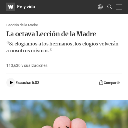
WATV
Search
Fe y vida
Submit
navig
Language
Lección de la Madre
La octava Lección de la Madre
“Si elogiamos a los hermanos, los elogios volverán
a nosotros mismos.”
113,630
visualizaciones
Escuchar
6:03
Compartir