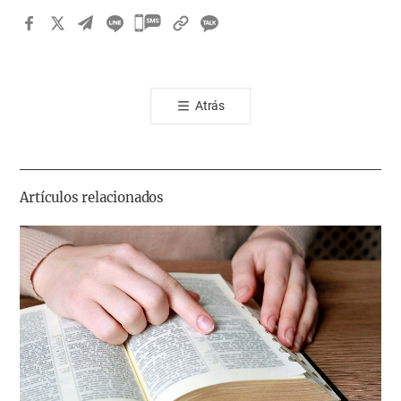
카
카
오
톡
Atrás
공
유
하
기
Artículos relacionados