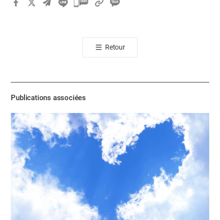
카
카
오
톡
Retour
공
유
하
기
Publications associées