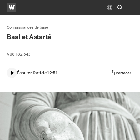
WATV
Search
Submit
navig
Language
Connaissances de base
Baal et Astarté
Vue
182,643
Écouter l'article
12:51
Partager