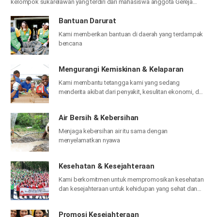
kelompok sukarelawan yang terdiri dari mahasiswa anggota Gereja
Tuhan di seluruh dunia untuk memberikan harapan dan bantuan
kepada mereka yang berada dalam kesulitan dengan kasih Tuhan
Bantuan Darurat
Bapa dan Tuhan Ibu.
Kami memberikan bantuan di daerah yang terdampak
bencana
Mengurangi Kemiskinan & Kelaparan
Kami membantu tetangga kami yang sedang
menderita akibat dari penyakit, kesulitan ekonomi, dan
merasa terasingkan dari masyarakat
Air Bersih & Kebersihan
Menjaga kebersihan air itu sama dengan
menyelamatkan nyawa
Kesehatan & Kesejahteraan
Kami berkomitmen untuk mempromosikan kesehatan
dan kesejahteraan untuk kehidupan yang sehat dan
bahagia
Promosi Kesejahteraan