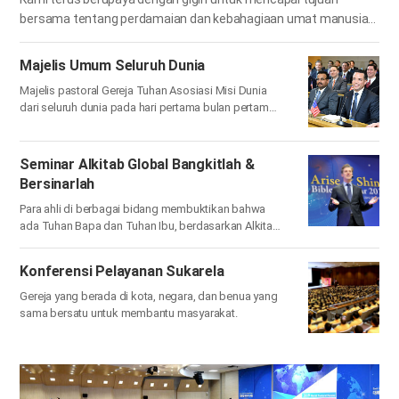
bersama tentang perdamaian dan kebahagiaan
umat manusia
melalui kerja sama dengan PBB dan pemerintahan serta badan-
badan di negara lain.
Majelis Umum Seluruh Dunia
Majelis pastoral Gereja Tuhan Asosiasi Misi Dunia
dari seluruh dunia
pada hari pertama bulan pertama
menurut kalender suci
Seminar Alkitab Global Bangkitlah &
Bersinarlah
Para ahli di berbagai bidang membuktikan bahwa
ada Tuhan Bapa dan Tuhan Ibu, berdasarkan Alkitab
dan dari berbagai studi.
Konferensi Pelayanan Sukarela
Gereja yang berada di kota, negara, dan benua yang
sama bersatu untuk membantu masyarakat.