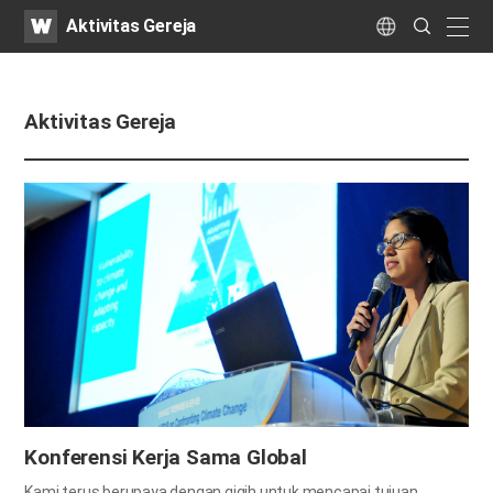
WATV
Search
Aktivitas Gereja
Submit
naviga
Language
Aktivitas Gereja
Konferensi Kerja Sama Global
Kami terus berupaya dengan gigih untuk mencapai tujuan