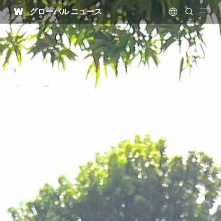
WATV
Search
グローバル ニュース
Submit
naviga
Language