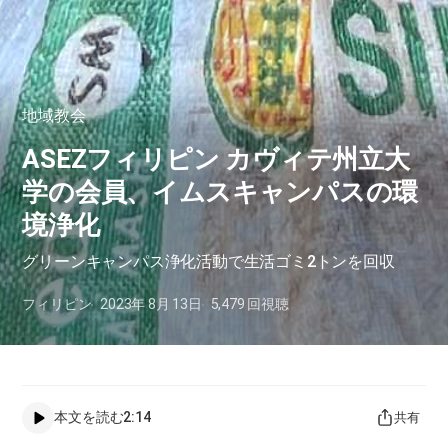
地域教会
​ASEZフィリピン カヴィテ州立大
学の会員、イムスキャンパスの環
境浄化​
​グリーンキャンパス浄化活動で生活ゴミ2トンを回収
フィリピン
2023年 8月 13日
5,479
回視聴
本文を読む
2:14
共有