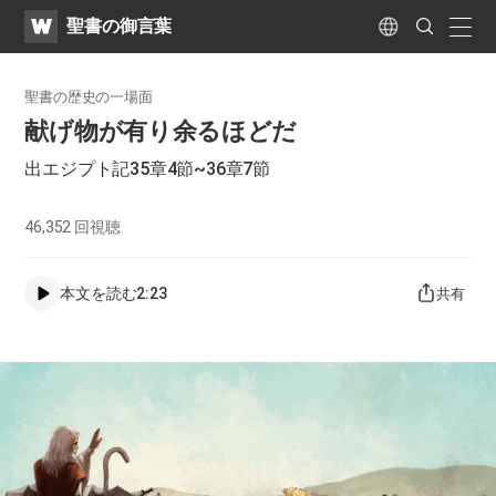
WATV
Search
聖書の御言葉
Submit
naviga
Language
聖書の歴史の一場面
献げ物が有り余るほどだ
出エジプト記35章4節~36章7節
46,352
回視聴
本文を読む
2:23
共有