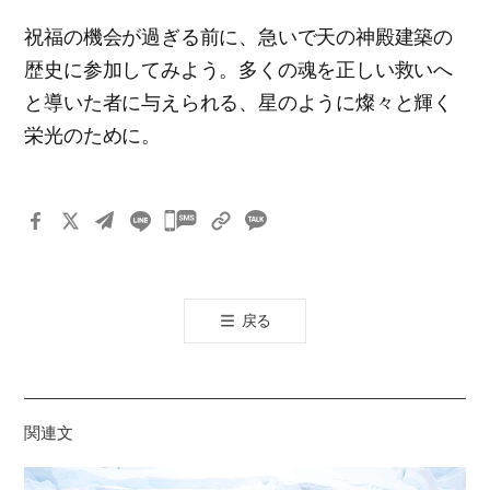
祝福の機会が過ぎる前に、急いで天の神殿建築の
歴史に参加してみよう。多くの魂を正しい救いへ
と導いた者に与えられる、星のように燦々と輝く
栄光のために。
카
카
오
톡
戻る
공
유
하
기
関連文