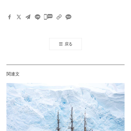
카
카
오
톡
戻る
공
유
하
기
関連文