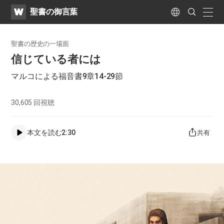
WATV
Search
聖書の御言葉
Submit
naviga
Language
聖書の歴史の一場面
信じている者には
マルコによる福音書9章14-29節
30,605
回視聴
本文を読む
2:30
共有