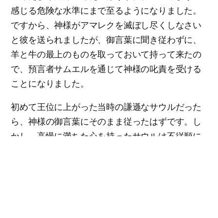
感じる危険な水準にまで至るようになりました。
ですから、神様がアマレクを滅ぼし尽くしなさい
と彼を送られましたが、御言葉に聞き従わずに、
羊と牛の最上のものを取っておいて持って来たの
で、預言者サムエルを通じて神様の叱責を受ける
ことになりました。
初めて王位に上がった当時の謙遜なサウルだった
ら、神様の御言葉にそのまま従ったはずです。し
かし、高慢に満ちた心を持ったサウルは不従順に
なり、結局神様から捨てられ悲惨な最後を迎えま
した。
聖書に記録されたこの全ての歴史は、私たちの教
訓のために記録された御言葉です。神様がこのよ
うに高慢な者を低くされ、謙遜な者を高められる