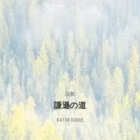
説教
謙遜の道
84,138
回視聴
2023
年
6