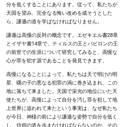
分を低くすることにあります。従って、私たちが
天国を望み、完全なる悔い改めを成そうとした
ら、謙遜の道を学ばなければなりません。
謙遜は高慢の反対の概念です。エゼキエル書28章
とイザヤ書14章で、ティルスの王とバビロンの王
の前世での生涯について研究してみると、高慢な
心が罪を犯す源であることを発見できます。
高慢になることによって、私たちは天で明けの明
星、曙の子の悪なる犯罪の渦に巻き込まれ、この
地に落ちて来ました。天国で栄光の地位にいた天
使たちが、高慢によって自分を汚し罪を犯して地
上世界に追われて来たという事実は、なぜ私たち
が今日、神様の前により謙遜な姿勢で自分を低く
し、信仰の道を歩まなければならないのか、その