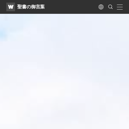
WATV
Search
聖書の御言葉
Submit
naviga
Language