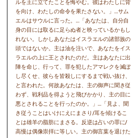
ルを王に立てたことを悔やむ。彼はわたしに背
を向け、わたしの命令を果たさない。」…サム
エルはサウルに言った。…「あなたは、自分自
身の目には取るに足らぬ者と映っているかもし
れない。しかしあなたはイスラエルの諸部族の
頭ではないか。主は油を注いで、あなたをイス
ラエルの上に王とされたのだ。主はあなたに出
陣を命じ、行って、罪を犯したアマレクを滅ぼ
し尽くせ、彼らを皆殺しにするまで戦い抜け、
と言われた。何故あなたは、主の御声に聞き従
わず、戦利品を得ようと飛びかかり、主の目に
悪とされることを行ったのか。」…「見よ、聞
き従うことはいけにえにまさり/耳を傾けるこ
とは雄羊の脂肪にまさる。反逆は占いの罪に/
高慢は偶像崇拝に等しい。主の御言葉を退けた