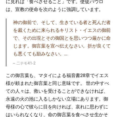
に見れば「食べさせること」です。使徒パウロ
は、宣教の使命を次のように強調しています。
神の御前で、そして、生きている者と死んだ者
を裁くために来られるキリスト・イエスの御前
で、その出現とその御国とを思いつつ厳かに命
じます。御言葉を宣べ伝えなさい。折が良くて
も悪くても励みなさい。…
二テモ4:1-2
この御言葉も、マタイによる福音書28章でイエス
様が頼まれた御言葉と同じ意味です。 世の中すべ
ての人々は、救いを受けることができなければ、
永遠の火の池に入るしかない立場にあります。御
母様の心で彼らに目を向ければ、哀れに思わずに
はいられなくなり、命の御言葉を食べさせ生かそ