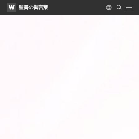
WATV
Search
聖書の御言葉
Submit
naviga
Language