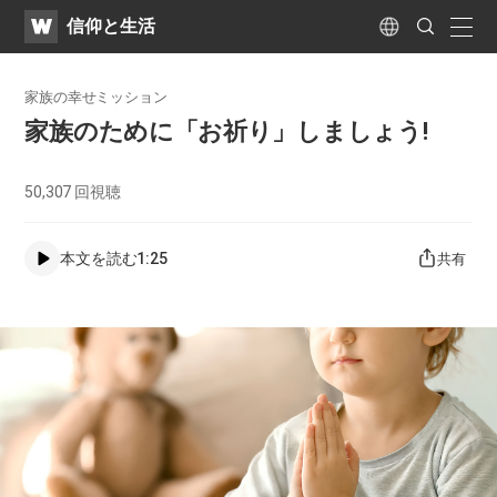
WATV
Search
​信仰と生活
Submit
naviga
Language
家族の幸せミッション
家族のために「お祈り」しましょう!
50,307
回視聴
本文を読む
1:25
共有