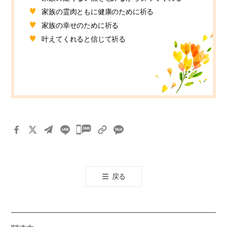
家族の霊肉ともに健康のために祈る
家族の幸せのために祈る
叶えてくれると信じて祈る
카
카
오
톡
戻る
공
유
하
기