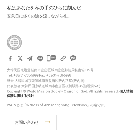
私はあなたを私の手のひらに刻んだ
安息日に多くの涙を流しながら礼…
카
카
大韓民国京畿道城南市盆唐区城南盆唐郵便局私書箱119号
오
Tel. +82-31-738-5999 Fax. +82-31-738-5998
톡
総会:大韓民国京畿道城南市盆唐区藪内路50(藪内洞)
代表教会:大韓民国京畿道城南市盆唐区板橋駅路35(柏峴洞526)
공
Copyright © World Mission Society Church of God. All rights reserved.
個人情報
유
保護に関する指針
하
WATVとは「Witness of Ahnsahnghong TeleVision」の略です。
기
お問い合わせ