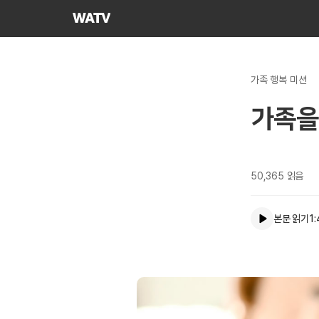
하나님의교회
세계복음선교협회
가족 행복 미션
가족을 
50,365
읽음
본문 읽기
1: