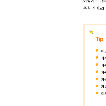
이달에는 가족
주실 거예요!
Tip
때
가
가
가
가
가
이