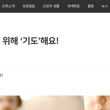
교회소개
성경말씀
신앙과 생활
세계복음
활동
뉴스
위해 ‘기도’해요!
41