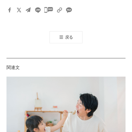
카
카
오
톡
戻る
공
유
하
기
関連文