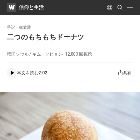
WATV
Search
​信仰と生活
Submit
naviga
Language
手記・家族愛
二つのもちもちドーナツ
韓国ソウル / キム・ソヒョン
12,800
回視聴
本文を読む
2:02
共有