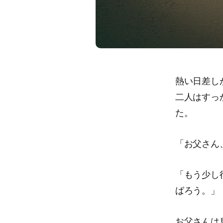
熱い日差し
二人はすっ
た。
「お父さん
「もう少し
ばろう。」
お父さんは