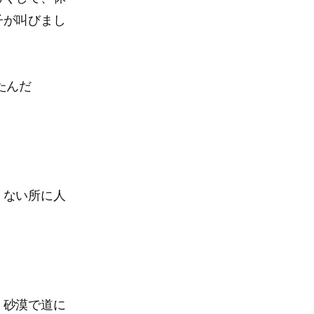
子が叫びまし
たんだ
くない所に人
。砂漠で道に