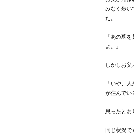
みなく歩い
た。
「あの墓を
よ。」
しかしお父
「いや、人
が住んでい
思ったとお
同じ状況で