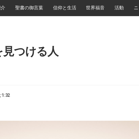
紹介
​聖書の御言葉
​信仰と生活
世界福音
活動
ニ
を見つける人
む
1:32