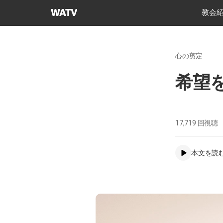
神
教会
様
の
教
心の剪定
会
世
希望
界
福
音
宣
17,719
回視聴
教
協
本文を読
会