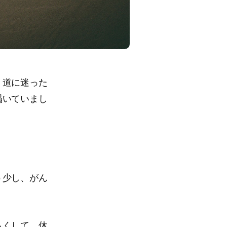
、道に迷った
渇いていまし
う少し、がん
らくして、休