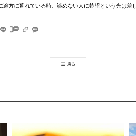
に途方に暮れている時、諦めない人に希望という光は差
카
카
오
톡
공
戻る
유
하
기