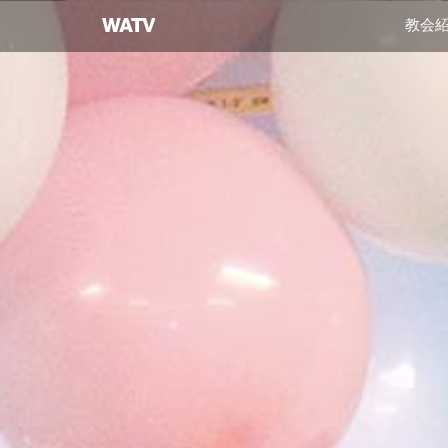
神
教会
様
の
教
会
世
界
福
音
宣
教
協
会