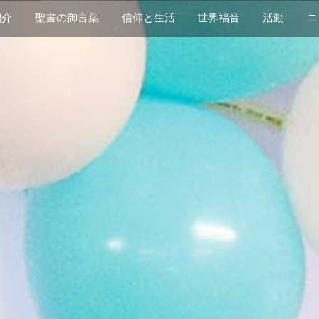
紹介
​聖書の御言葉
​信仰と生活
世界福音
活動
ニ