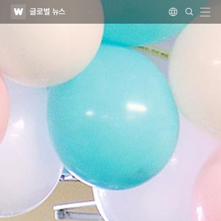
WATV
Search
글로벌 뉴스
Submit
Language
naviga