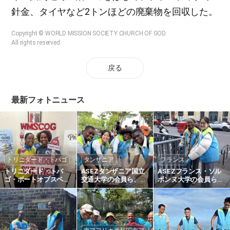
針金、タイヤなど2トンほどの廃棄物を回収した。
Copyright © WORLD MISSION SOCIETY CHURCH OF GOD.
All rights reserved.
戻る
最新フォトニュース
トリニダード・トバゴ
タンザニア
フランス
トリニダード・トバ
ASEZタンザニア国立
ASEZフランス・ソル
ゴ・ポートオブスペイ
交通大学の会員ら、街
ボンヌ大学の会員ら、
ン教会、全世界過越祭
の清掃活動を通じて地
サン・ミシェル街路美
の愛・命の愛第1804回
域環境の美化に貢献
化活動
献血リレー