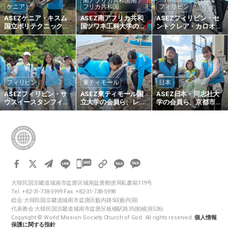
南アフリカ共和国南ア
ケニア
フリカ共和国
フィリピン
ASEZケニア・キスム
ASEZ南アフリカ共和
ASEZフィリピン・セ
国立ポリテクニック大
国ツワネ工科大学の会
ントクレア・カロオカ
学の会員ら、ブシアの
員たち、植樹
ン大学の会員たち、ビ
道路沿いで環境美化活
ーチプラスチック廃棄
動を実施
物を収集
フィリピン
東ティモール
日本
ASEZフィリピン・サ
ASEZ東ティモール国
ASEZ日本・同志社大
ウスイースタンフィリ
立大学の会員ら、レシ
学の会員ら、京都市・
ピン大学の会員たち、
デレ広場周辺の海岸を
五条大橋周辺で街路美
タボク海岸のプラスチ
清掃
化活動
ック廃棄物を回収
카
카
카
카
오
大韓民国京畿道城南市盆唐区城南盆唐郵便局私書箱119号
오
Tel. +82-31-738-5999 Fax. +82-31-738-5998
톡
톡
総会:大韓民国京畿道城南市盆唐区藪内路50(藪内洞)
공
代表教会:大韓民国京畿道城南市盆唐区板橋駅路35(柏峴洞526)
공
유
Copyright © World Mission Society Church of God. All rights reserved.
個人情報
하
유
保護に関する指針