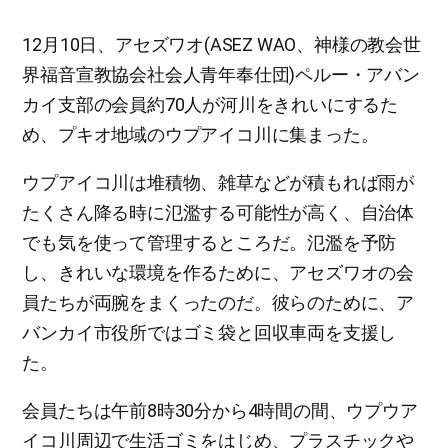
Butto
12月10日、アセズワオ(ASEZ WAO、神様の教会世
界福音宣教協会社会人青年奉仕団)ペルー・アバン
カイ支部の会員約70人が河川をきれいにするた
め、プキオ地域のウプアイコ川に集まった。
ウプアイコ川は堆積物、雑草などが積もれば雨が
たくさん降る時に氾濫する可能性が高く、自治体
でも気を使って管理するところだ。氾濫を予防
し、きれいな環境を作るために、アセズワオの会
員たちが両腕をまくったのだ。彼らのために、ア
バンカイ市役所ではゴミ袋と回収車両を支援し
た。
会員たちは午前8時30分から4時間の間、ウプウア
イコ川周辺で生活ゴミをはじめ、プラスチックや