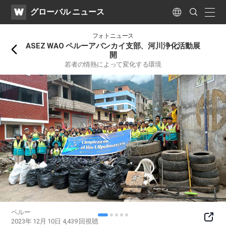
WATV
Search
グローバル ニュース
Submit
naviga
Language
戻
フォトニュース
る
ASEZ WAO ペルーアバンカイ支部、河川浄化活動展
開
若者の情熱によって変化する環境
ペルー
SNS
2023年 12月 10日
4,439
回視聴