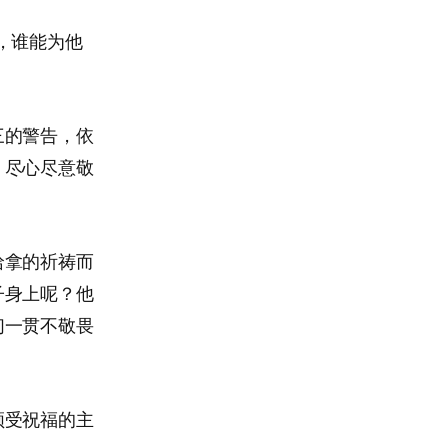
，谁能为他
三的警告，依
，尽心尽意敬
哈拿的祈祷而
子身上呢？他
们一贯不敬畏
领受祝福的主