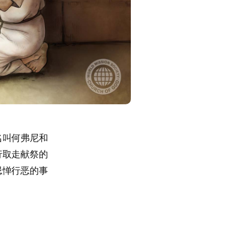
名叫何弗尼和
行取走献祭的
忌惮行恶的事