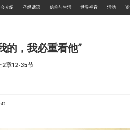
教会介绍
圣经话语
信仰与生活
世界福音
活动
资
我的，我必重看他”
2章12-35节
:42