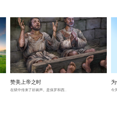
赞美上帝之时
为
在狱中传来了祈祷声。是保罗和西…
今