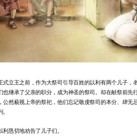
正式立王之前，作为大祭司引导百姓的以利有两个儿子，
们也继承了父亲的职分，成为神圣的祭司。却在献祭前先
，公然藐视上帝的祭祀，他们忘记敬虔祭司的本分、肆无
列。
以利恳切地劝告了儿子们。