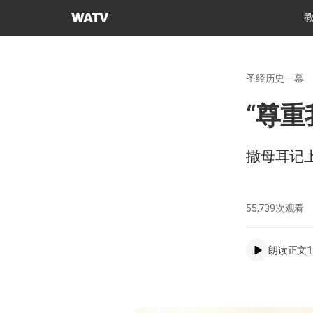
上
帝
的
教
圣经历史一幕
会
世
“尊重
界
福
音
撒母耳记上
宣
教
协
55,739
次观看
会
朗读正文
1