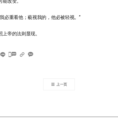
可能改变。
，我必重看他；藐视我的，他必被轻视。”
照上帝的法则显现。
카
카
오
톡
공
上一页
유
하
기