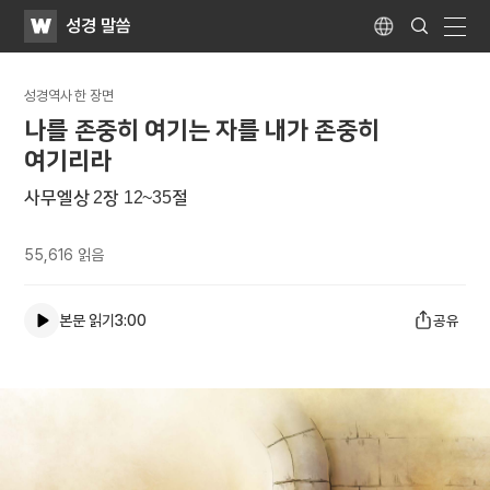
WATV
Search
성경 말씀
Submit
Language
naviga
성경역사 한 장면
나를 존중히 여기는 자를 내가 존중히
여기리라
사무엘상 2장 12~35절
55,616
읽음
본문 읽기
3:00
공유