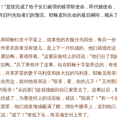
了！”是指完成了给子女们赦罪的赎罪祭使命，即代赎使命
有旧约先知者们的预言。耶稣直到生命的最后瞬间，顺从
然将耶稣钉在十字架上，就拿他的衣服分为四份，每兵一份
这件里衣原来没有缝儿，是上下一片织成的。他们就彼此说
只要拈阄，看谁得着。”这要应验经上的话说：“他们分了我
衣拈阄。”兵丁果然作了这事。站在耶稣十字架旁边的，有
妹，并革罗罢的妻子马利亚和抹大拉的马利亚。耶稣见母亲
在旁边，就对他母亲说：“母亲，看，你的儿子！” 又对那
你的母亲！”从此那门徒就接她到自己家里去了。这事以后，
已经成了，为要使经上的话应验，就说：“我渴了！”有一个
在那里，他们就拿海绒蘸满了醋，绑在牛膝草上，送到他口
说：“成了！”便低下头，将灵魂交付上帝了。