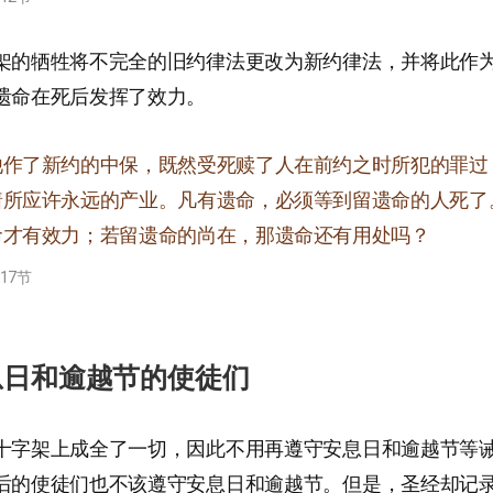
架的牺牲将不完全的旧约律法更改为新约律法，并将此作
遗命在死后发挥了效力。
他作了新约的中保，既然受死赎了人在前约之时所犯的罪过
着所应许永远的产业。凡有遗命，必须等到留遗命的人死了
命才有效力；若留遗命的尚在，那遗命还有用处吗？
-17节
息日和逾越节的使徒们
十字架上成全了一切，因此不用再遵守安息日和逾越节等
后的使徒们也不该遵守安息日和逾越节。但是，圣经却记