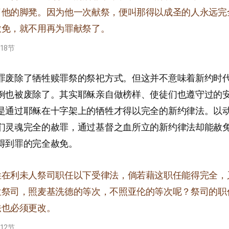
他的脚凳。因为他一次献祭，便叫那得以成圣的人永远完全
赦免，就不用再为罪献祭了。
-18节
罪废除了牺牲赎罪祭的祭祀方式。但这并不意味着新约时
例也被废除了。其实耶稣亲自做榜样、使徒们也遵守过的
是通过耶稣在十字架上的牺牲才得以完全的新约律法。以
们灵魂完全的赦罪，通过基督之血所立的新约律法却能赦
得到罪的完全赦免。
姓在利未人祭司职任以下受律法，倘若藉这职任能得完全，
位祭司，照麦基洗德的等次，不照亚伦的等次呢？祭司的职
法也必须更改。
-12节