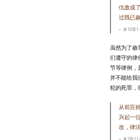
仇敌成了
过既已
来10章1
虽然为了赦
们遵守的律
节等律例，
并不能给我
犯的死罪，
从前百
兴起一
改，律
来7章11