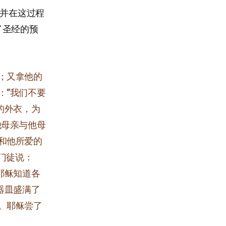
，并在这过程
了圣经的预
；又拿他的
：“我们不要
的外衣，为
他母亲与他母
和他所爱的
门徒说：
耶稣知道各
器皿盛满了
。耶稣尝了