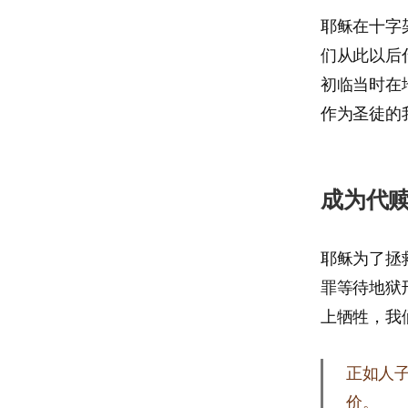
耶稣在十字
们从此以后
初临当时在
作为圣徒的
成为代
耶稣为了拯
罪等待地狱
上牺牲，我
正如人
价。