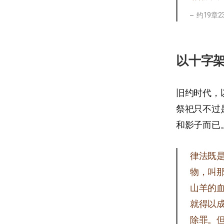
约19章23
以十字
旧约时代，
祭祀只不过
和影子而已
律法既
物，叫那
山羊的血
就得以
除罪。