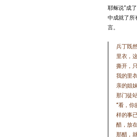
耶稣说“成
中成就了所
言。
兵丁既
里衣，
撕开，
我的里
亲的姐
那门徒站
“看，
样的事
醋，放
那醋，就