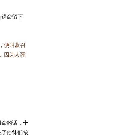
为遗命留下
，便叫蒙召
。因为人死
诫命的话，十
录了使徒们按