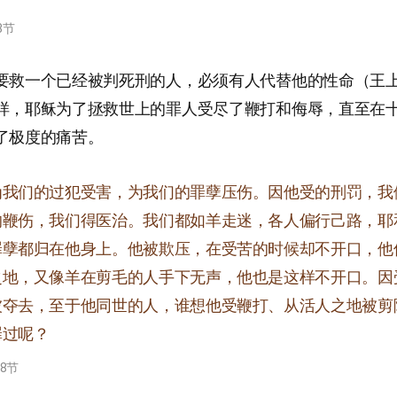
8节
要救一个已经被判死刑的人，必须有人代替他的性命（王上2
样，耶稣为了拯救世上的罪人受尽了鞭打和侮辱，直至在
了极度的痛苦。
为我们的过犯受害，为我们的罪孽压伤。因他受的刑罚，我
的鞭伤，我们得医治。我们都如羊走迷，各人偏行己路，耶
罪孽都归在他身上。他被欺压，在受苦的时候却不开口，他
之地，又像羊在剪毛的人手下无声，他也是这样不开口。因
被夺去，至于他同世的人，谁想他受鞭打、从活人之地被剪
罪过呢？
-8节