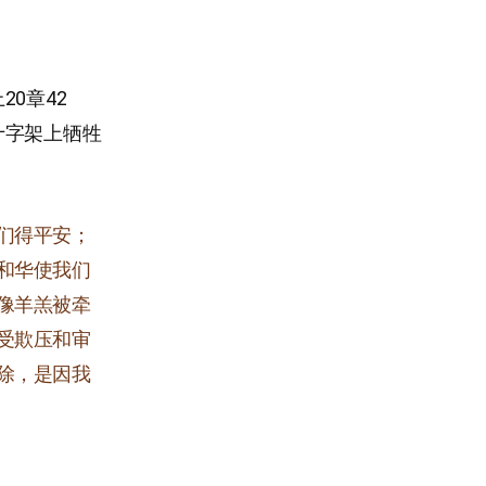
0章42
十字架上牺牲
们得平安；
和华使我们
像羊羔被牵
受欺压和审
除，是因我