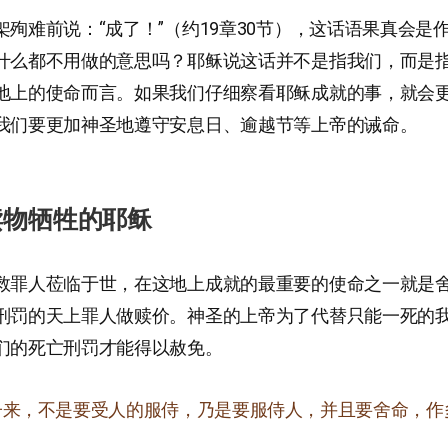
架殉难前说：“成了！”（约19章30节），这话语果真会是
什么都不用做的意思吗？耶稣说这话并不是指我们，而是
地上的使命而言。如果我们仔细察看耶稣成就的事，就会
我们要更加神圣地遵守安息日、逾越节等上帝的诫命。
赎物牺牲的耶稣
救罪人莅临于世，在这地上成就的最重要的使命之一就是
刑罚的天上罪人做赎价。神圣的上帝为了代替只能一死的
们的死亡刑罚才能得以赦免。
子来，不是要受人的服侍，乃是要服侍人，并且要舍命，作