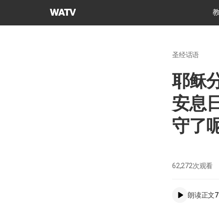
上
帝
的
教
圣经话语
会
世
耶稣
界
福
安息
音
宣
守了
教
协
会
62,272
次观看
朗读正文
7