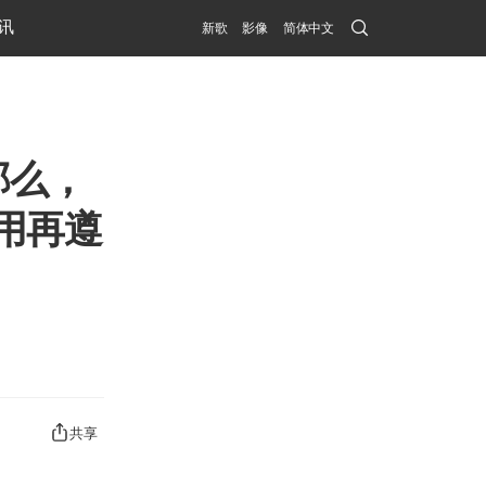
Search
讯
新歌
影像
简体中文
Submit
那么，
用再遵
共享