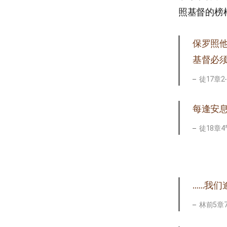
照基督的榜
保罗照
基督必
徒17章2
每逢安
徒18章4节
……我们
林前5章7