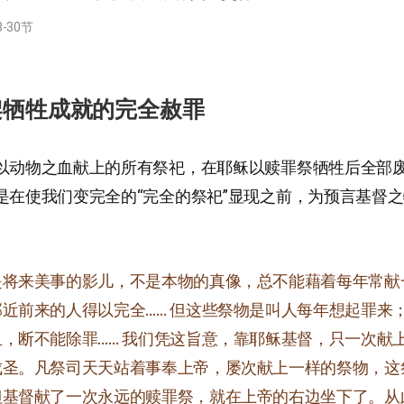
-30节
架牺牲成就的完全赦罪
以动物之血献上的所有祭祀，在耶稣以赎罪祭牺牲后全部
是在使我们变完全的“完全的祭祀”显现之前，为预言基督
。
是将来美事的影儿，不是本物的真像，总不能藉着每年常献
近前来的人得以完全…… 但这些祭物是叫人每年想起罪来
，断不能除罪…… 我们凭这旨意，靠耶稣基督，只一次献
成圣。凡祭司天天站着事奉上帝，屡次献上一样的祭物，这
但基督献了一次永远的赎罪祭，就在上帝的右边坐下了。从