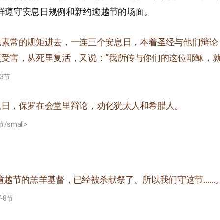
样遵守安息日规例和新约逾越节的场面。
他素常的规矩进去，一连三个安息日，本着圣经与他们辩论
须受害，从死里复活，又说：“我所传与你们的这位耶稣，就
-3节
息日，保罗在会堂里辩论，劝化犹太人和希腊人。
/small>
逾越节的羔羊基督，已经被杀献祭了。所以我们守这节……
-8节