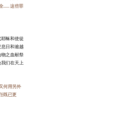
…… 这些罪
代耶稣和使徒
安息日和逾越
动物之血献祭
免我们在天上
又何用另外
任既已更