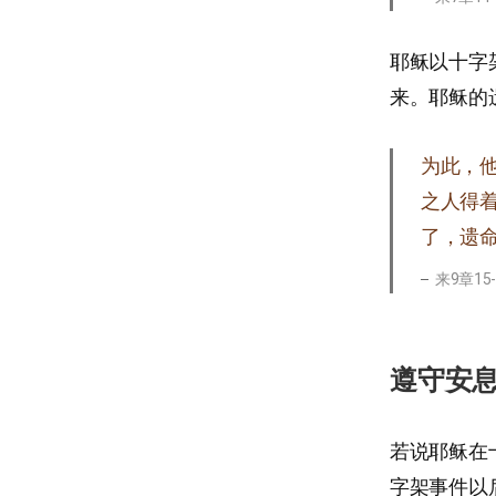
耶稣以十字
来。耶稣的
为此，
之人得
了，遗
来9章15
遵守安
若说耶稣在
字架事件以