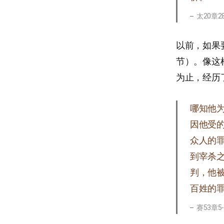
太20章2
以前，如果
节）。像这
为止，经历
哪知他
因他受
众人的
到宰杀
判，他
百姓的
赛53章5