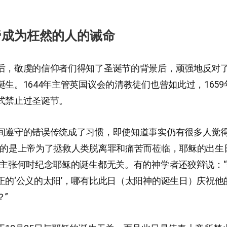
帝成为枉然的人的诫命
后，敬虔的信仰者们得知了圣诞节的背景后，顽强地反对了在
诞生。1644年主管英国议会的清教徒们也曾如此过，165
式禁止过圣诞节。
间遵守的错误传统成了习惯，即使知道事实仍有很多人觉
要的是上帝为了拯救人类脱离罪和痛苦而莅临，耶稣的出生
们主张何时纪念耶稣的诞生都无关。有的神学者还狡辩说：
正的‘公义的太阳’，哪有比此日（太阳神的诞生日）庆祝他
”