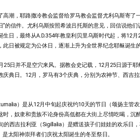
了高潮，耶路撒冷教会监督给罗马教会监督尤利乌斯寄了一
日”的信件。尤利乌斯按照希波吕托斯的意见，回信说他们认
生日，最终从A.D.354年教皇利贝里乌斯时代起，将12月
，此日被规定为公休日，逐渐上升为全世界纪念耶稣诞生
2月25日并不是空穴来风。据教会史记载，12月25日源于
教庆典日。12月，罗马有3个庆典，分别为农神节、西吉
turnalia）是从12月中旬起庆祝约10天的节日（颂扬主管
这时，奴隶和贵族不论身份高低都在大街上尽情吃喝，沉
旬的西吉拉利亚（Sigillalia）是赠送孩子们娃娃的欢乐日
lia）是太阳神崇拜者们庆祝太阳诞生的冬至祭日。