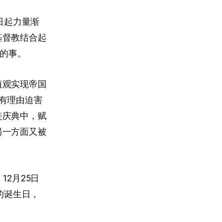
日起力量渐
基督教结合起
易的事。
值观实现帝国
有理由迫害
徒庆典中，赋
另一方面又被
2月25日
的诞生日，