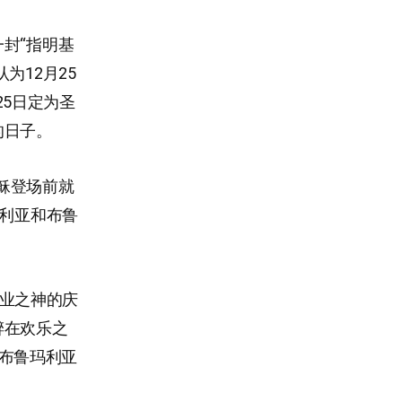
封“指明基
为12月25
25日定为圣
的日子。
耶稣登场前就
拉利亚和布鲁
农业之神的庆
醉在欢乐之
，布鲁玛利亚