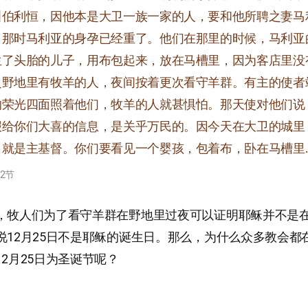
叫伯利恒，因他本是大卫一族一家的人，要和他所聘之妻马
。那时马利亚的身孕已经重了。他们在那里的时候，马利亚
生了头胎的儿子，用布包起来，放在马槽里，因为客店里没
之野地里有牧羊的人，夜间按着更次看守羊群。有主的使者
的荣光四面照着他们，牧羊的人就甚惧怕。那天使对他们说
报给你们大喜的信息，是关乎万民的。因今天在大卫的城里
就是主基督。你们要看见一个婴孩，包着布，卧在马槽里…
12节
，牧人们为了看守羊群在野地里过夜可以证明耶稣并不是
说12月25日不是耶稣的诞生日。那么，为什么众多教会都
2月25日为圣诞节呢？