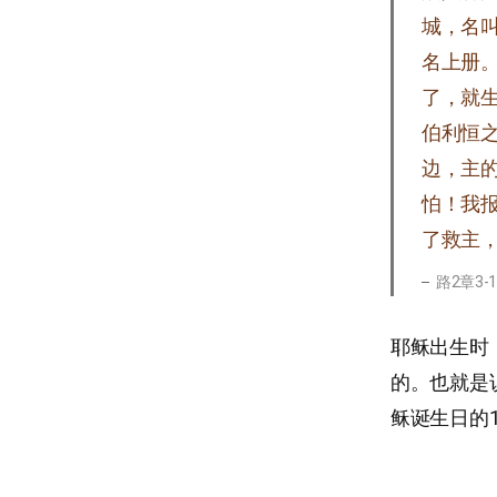
城，名
名上册
了，就
伯利恒
边，主
怕！我
了救主，
路2章3-
耶稣出生时
的。也就是
稣诞生日的1