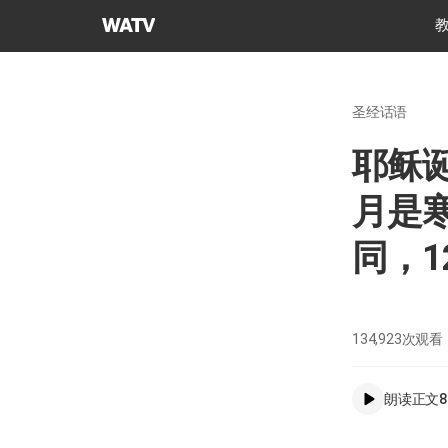
上
帝
的
教
圣经话语
会
世
耶稣
界
福
月是
音
宣
同，
教
协
会
134,923
次观看
朗读正文
8