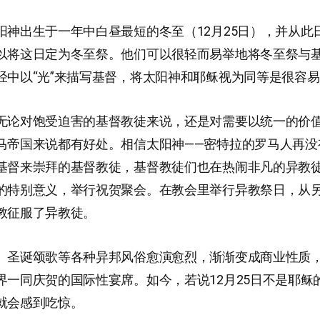
阳神出生于一年中白昼最短的冬至（12月25日），并从此
以将这日定为冬至祭。他们可以很轻而易举地将冬至祭与
经中以“光”来描写基督，将太阳神和耶稣视为同等是很容
无论对饱受迫害的基督教徒来说，还是对需要以统一的价
马帝国来说都有好处。相信太阳神——密特拉的罗马人再没
基督来崇拜的基督教徒，基督教徒们也在热闹非凡的异教
的特别意义，举行祝贺聚会。在教会里举行异教祭日，从
教征服了异教徒。
、圣诞颂歌等各种异邦风俗愈演愈烈，渐渐变成商业性质，1
界一同庆贺的国际性宴席。如今，若说12月25日不是耶稣
就会感到吃惊。