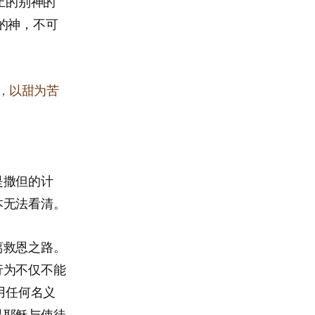
止的别神的
的神，不可
，以甜为苦
是撒但的计
本无法看清。
离救恩之路。
行为不仅不能
用任何名义
是耶稣与使徒