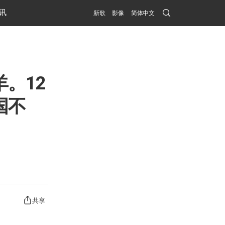
Search
讯
新歌
影像
简体中文
Submit
。12
国不
共享