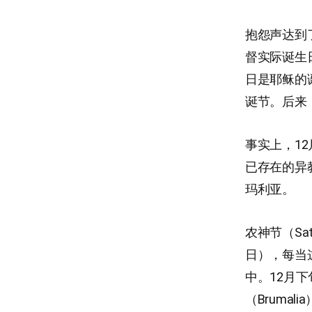
抱怨声达到
督实际诞生
日是耶稣的诞
诞节。后来
事实上，1
已存在的异
玛利亚。
农神节（Sa
日），每当
中。12月下
（Bruma