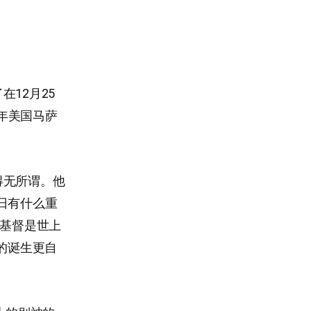
12月25
9年美国马萨
得无所谓。他
日有什么重
“基督是世上
的诞生更自