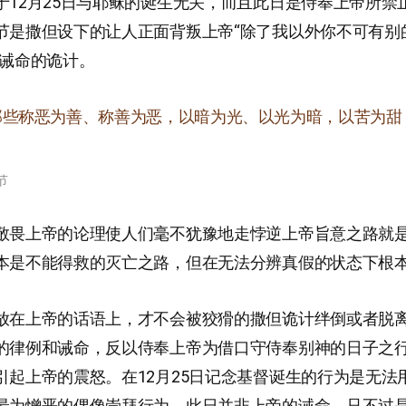
于12月25日与耶稣的诞生无关，而且此日是侍奉上帝所禁
节是撒但设下的让人正面背叛上帝“除了我以外你不可有别
之诫命的诡计。
那些称恶为善、称善为恶，以暗为光、以光为暗，以苦为甜
节
敬畏上帝的论理使人们毫不犹豫地走悖逆上帝旨意之路就
本是不能得救的灭亡之路，但在无法分辨真假的状态下根
放在上帝的话语上，才不会被狡猾的撒但诡计绊倒或者脱
的律例和诫命，反以侍奉上帝为借口守侍奉别神的日子之
引起上帝的震怒。在12月25日记念基督诞生的行为是无法
最为憎恶的偶像崇拜行为，此日并非上帝的诫命，只不过