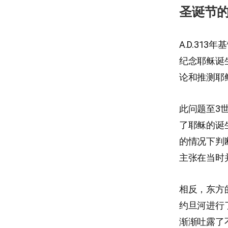
圣诞节
A.D.3
纪念耶稣诞
论和推测耶
此问题至3
了耶稣的诞
的情况下判
主张在当时
相反，东方
约旦河进行
渐渐吐露了