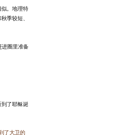
相似。地理特
和秋季较短、
赶进圈里准备
听到了耶稣诞
到了大卫的