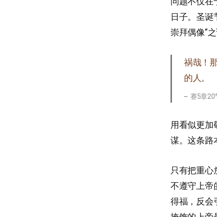
问题不仅在
日子。圣诞
崇拜偶像”
祸哉！
的人。
赛5章20
用看似更加
谋。这条路
只有把重心
不遵守上帝
得福，反会
掩饰的上帝