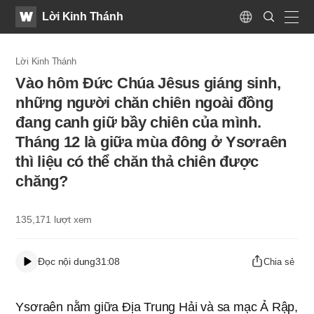
WATV
Search
Lời Kinh Thánh
Submit
Language
naviga
Lời Kinh Thánh
Vào hôm Đức Chúa Jêsus giáng sinh,
những người chăn chiên ngoài đồng
đang canh giữ bầy chiên của mình.
Tháng 12 là giữa mùa đông ở Ysơraên
thì liệu có thể chăn thả chiên được
chăng?
135,171
lượt xem
Đọc nội dung
31:08
Chia sẻ
Ysơraên nằm giữa Địa Trung Hải và sa mạc Ả Rập,