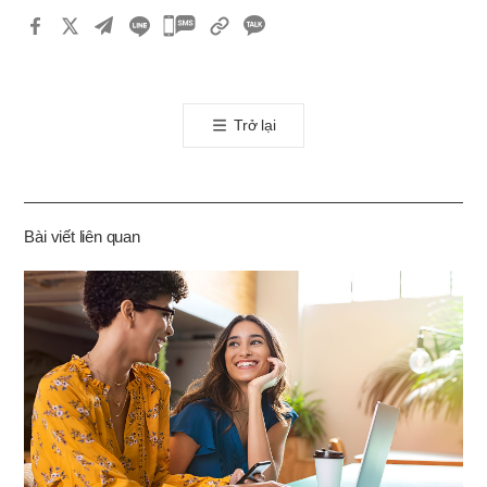
카
카
오
톡
Trở lại
공
유
하
기
Bài viết liên quan