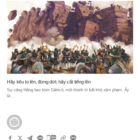
Hãy kêu to lên, đừng dứt; hãy cất tiếng lên
Sự căng thẳng bao trùm Giêricô, một thành trì bất khả xâm phạm. Ấy
là…
카