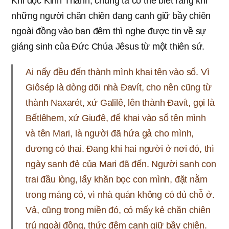
Khi đọc Kinh Thánh, chúng ta có thể biết rằng khi
những người chăn chiên đang canh giữ bầy chiên
ngoài đồng vào ban đêm thì nghe được tin về sự
giáng sinh của Đức Chúa Jêsus từ một thiên sứ.
Ai nấy đều đến thành mình khai tên vào sổ. Vì
Giôsép là dòng dõi nhà Đavít, cho nên cũng từ
thành Naxarét, xứ Galilê, lên thành Đavít, gọi là
Bếtlêhem, xứ Giuđê, để khai vào sổ tên mình
và tên Mari, là người đã hứa gả cho mình,
đương có thai. Đang khi hai người ở nơi đó, thì
ngày sanh đẻ của Mari đã đến. Người sanh con
trai đầu lòng, lấy khăn bọc con mình, đặt nằm
trong máng cỏ, vì nhà quán không có đủ chỗ ở.
Vả, cũng trong miền đó, có mấy kẻ chăn chiên
trú ngoài đồng, thức đêm canh giữ bầy chiên.