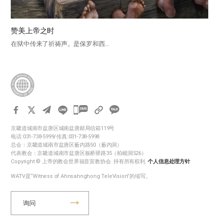
赞美上帝之时
在狱中传来了祈祷声。是保罗和西…
카
카
京畿道城南市盆唐区城南盆唐邮局信箱119号
오
电话:031-738-5999/传真:031-738-5998
톡
总会：京畿道城南市盆唐区薮内路50（薮内洞）
代表教会：京畿道城南市盆唐区板桥驿路35（柏岘洞526）
공
Copyright © 上帝的教会世界福音宣教协会. 持有所有权利.
个人信息处理方针
유
WATV是“Witness of Ahnsahnghong TeleVision”的缩写。
하
기
询问