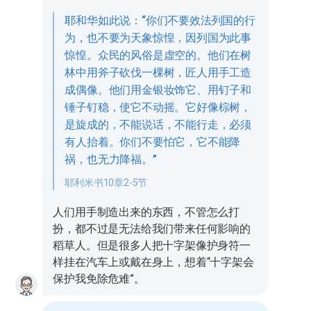
耶和华如此说：“你们不要效法列国的行
为，也不要为天象惊惶，因列国为此事
惊惶。众民的风俗是虚空的。他们在树
林中用斧子砍伐一棵树，匠人用手工造
成偶像。他们用金银妆饰它、用钉子和
锤子钉稳，使它不动摇。它好像棕树，
是旋成的，不能说话，不能行走，必须
有人抬着。你们不要怕它，它不能降
祸，也无力降福。”
耶利米书10章2-5节
人们用手制造出来的东西，不管怎么打
扮，都不过是无法给我们带来任何影响的
稻草人。但是很多人把十字架像护身符一
样挂在汽车上或戴在身上，想着“十字架会
保护我免除危难”。