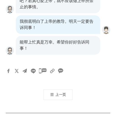
吧？若真心爱上帝，就不应该做上帝所禁
止的事情。
我彻底明白了上帝的教导。明天一定要告
诉同事！
能帮上忙真是万幸。希望你好好告诉同
事！
카
카
오
톡
上一页
공
유
하
기