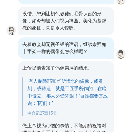
没错。想到让初代教徒们毛骨悚然的形
像，如今却被人们视为神圣、美化为基督
教的象征，真是令人惊叹。
去着教会却无视圣经的话语，继续崇拜如
十字架一样的偶像会怎么样呢？
上帝提前告知了偶像崇拜的结果。
‘有人制造耶和华所憎恶的偶像，或雕
刻，或铸造，就是工匠手所作的，在暗
中设立，那人必受咒诅！’百姓都要答应
说：‘阿们！’
申命记27章15节
做上帝视为可憎的事情，不能期待祝福对