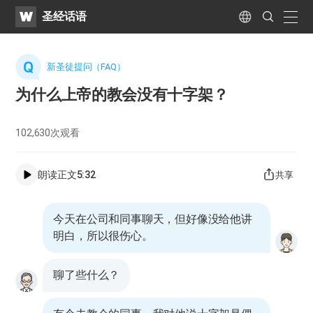
WATV
Search
圣经话语
Submit
naviga
Language
新圣徒提问（FAQ）
为什么上帝的教会没有十字架？
102,630
次观看
朗读正文
5:32
共享
今天在公司和同事聊天，但好像没给他讲
明白，所以很伤心。
聊了些什么？