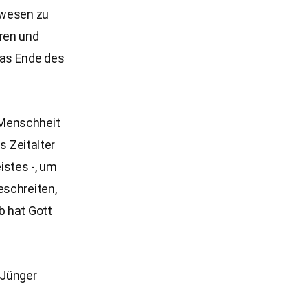
ewesen zu
aren und
das Ende des
 Menschheit
s Zeitalter
istes -, um
eschreiten,
b hat Gott
 Jünger