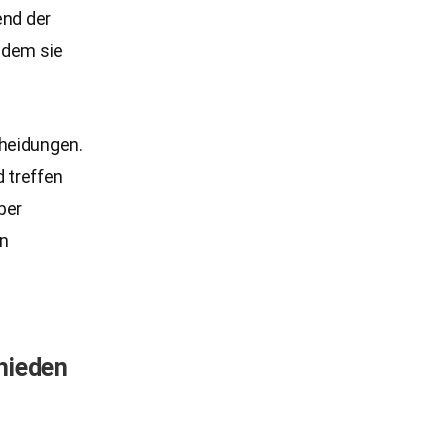
end der
ndem sie
cheidungen.
 treffen
ber
en
chieden