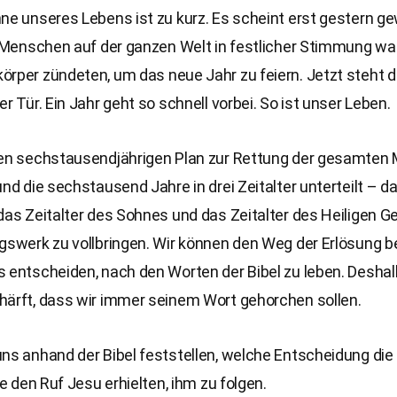
ne unseres Lebens ist zu kurz. Es scheint erst gestern g
ie Menschen auf der ganzen Welt in festlicher Stimmung w
örper zündeten, um das neue Jahr zu feiern. Jetzt steht 
er Tür. Ein Jahr geht so schnell vorbei. So ist unser Leben.
nen sechstausendjährigen Plan zur Rettung der gesamten
und die sechstausend Jahre in drei Zeitalter unterteilt – da
das Zeitalter des Sohnes und das Zeitalter des Heiligen Ge
gswerk zu vollbringen. Wir können den Weg der Erlösung b
 entscheiden, nach den Worten der Bibel zu leben. Deshal
härft, dass wir immer seinem Wort gehorchen sollen.
ns anhand der Bibel feststellen, welche Entscheidung die
ie den Ruf Jesu erhielten, ihm zu folgen.