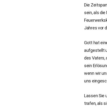
Die Zeitspan
sein, als d
Feuerwerksk
Jahres vor d
Gott hat ei
aufgestellt 
des Vaters, 
sein Erlösun
wenn wir uns
uns eingesc
Lassen Sie u
trafen, als s