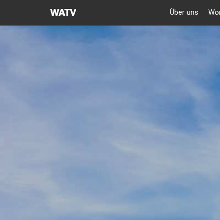
GEMEINDE
Über uns
Wor
GOTTES
DES
WELTMISSIONSVEREINS