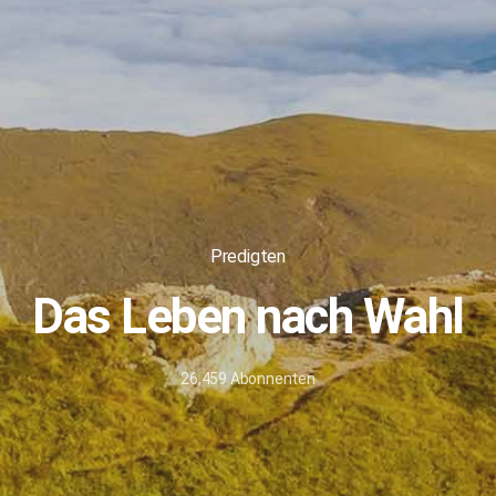
Predigten
Das Leben nach Wahl
26,459
Abonnenten
8.
Juni
2022