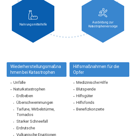
Ausbildung zur
Nahrungsmittelhilfe
Katastrophenvorsorge
Wiederherstellungsmaßna
Hilfsmaßnahmen für die
hmen bei Katastrophen
Opfer
Unfälle
Medizinische Hilfe
Naturkatastrophen
Blutspende
Erdbeben
Hilfsgüter
Überschwemmungen
Hilfsfonds
Taifune, Wirbelstürme,
Benefizkonzerte
Tornados
Starker Schneefall
Erdrutsche
Vulkanische Eruptionen