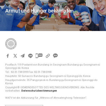
WEITER
Armut und Hunger bekämpfen
카
카
Postfach 119 Postamt von Bundang in Seongnam Bundang-gu Seongnam-si
오
Gyeonggi-do Korea
Tel.: 82-31-738-5999 Fax: 82-31-738-5998
톡
Hauptsitz: 50 Sunae-ro Bundang-gu Seongnam-si Gyeonggi-do Korea
공
Hauptgemeinde: 35 Pangyoyeok-ro Bundang-guSeongnam-si Gyeonggi-do
Korea
유
Copyright © GEMEINDEGOTTES DES WELTMISSIONSVEREINS. Alle Rechte
하
vorbehalten.
Datenschutzbestimmungen
기
WATV ist die Abkürzung für „Witness of Ahnsahnghong Television“.