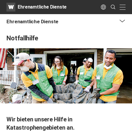
WATV
Search
Ehrenamtliche Dienste
Submit
naviga
Language
Ehrenamtliche Dienste
me
Notfallhilfe
tog
but
Wir bieten unsere Hilfe in
Katastrophengebieten an.