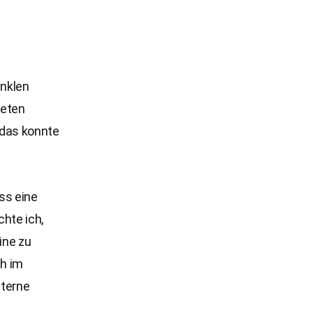
unklen
teten
das konnte
ss eine
hte ich,
ine zu
ch im
Sterne