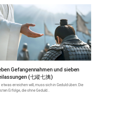
eben Gefangennahmen und sieben
eilassungen (七縱七擒)
 etwas erreichen will, muss sich in Geduld üben. Die
sten Erfolge, die ohne Geduld…