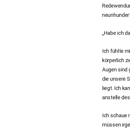
Redewendung
neunhundert 
„Habe ich d
Ich fühlte m
körperlich z
Augen sind g
die unsere S
liegt. Ich k
anstelle des
Ich schaue m
müssen irgen