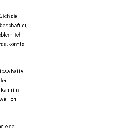
 ich die
 beschäftigt,
oblem. Ich
rde, konnte
tosa hatte.
der
 kann im
weil ich
an eine