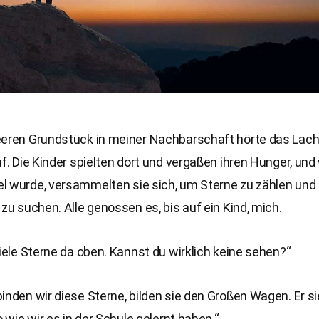
eeren Grundstück in meiner Nachbarschaft hörte das Lach
uf. Die Kinder spielten dort und vergaßen ihren Hunger, un
l wurde, versammelten sie sich, um Sterne zu zählen und
 zu suchen. Alle genossen es, bis auf ein Kind, mich.
viele Sterne da oben. Kannst du wirklich keine sehen?“
inden wir diese Sterne, bilden sie den Großen Wagen. Er s
o wie wir es in der Schule gelernt haben.“