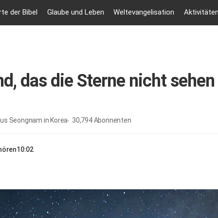
te der Bibel
Glaube und Leben
Weltevangelisation
Aktivitäte
nd, das die Sterne nicht sehen
aus Seongnam in Korea
30,794
Abonnenten
nhören
10:02