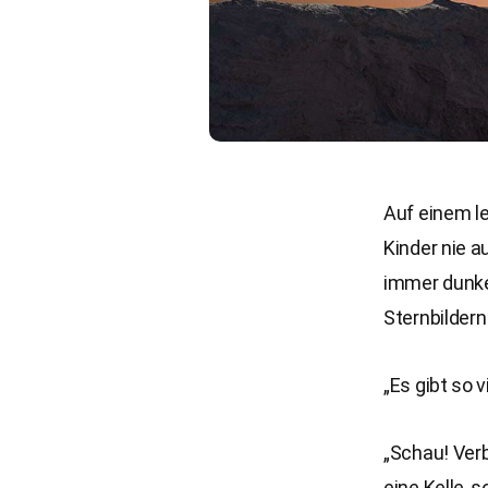
Auf einem l
Kinder nie a
immer dunke
Sternbildern
„Es gibt so 
„Schau! Verb
eine Kelle, s