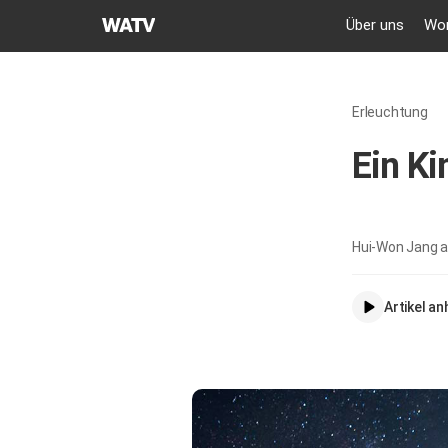
GEMEINDE
Über uns
Wor
GOTTES
DES
WELTMISSIONSVEREINS
Erleuchtung
Ein Ki
Hui-Won Jang 
Artikel a