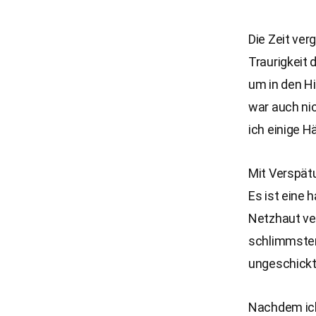
Die Zeit ver
Traurigkeit 
um in den Hi
war auch nic
ich einige 
Mit Verspätu
Es ist eine 
Netzhaut ve
schlimmsten 
ungeschickt 
Nachdem ich 