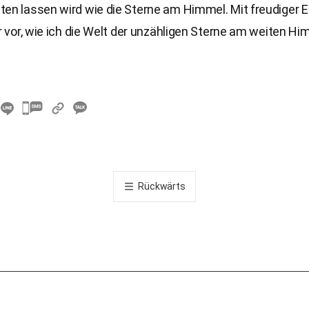
ten lassen wird wie die Sterne am Himmel. Mit freudiger 
ir vor, wie ich die Welt der unzähligen Sterne am weiten H
카
카
오
톡
공
Rückwärts
유
하
기