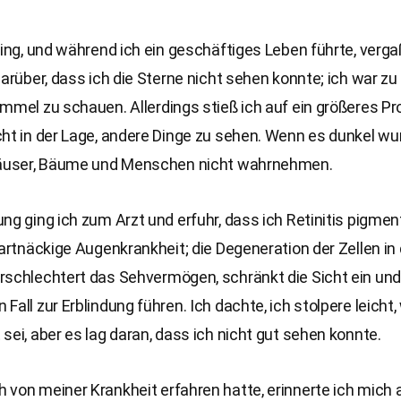
ging, und während ich ein geschäftiges Leben führte, vergaß
darüber, dass ich die Sterne nicht sehen konnte; ich war zu
mmel zu schauen. Allerdings stieß ich auf ein größeres Pr
ht in der Lage, andere Dinge zu sehen. Wenn es dunkel wu
Häuser, Bäume und Menschen nicht wahrnehmen.
ng ging ich zum Arzt und erfuhr, dass ich Retinitis pigmen
hartnäckige Augenkrankheit; die Degeneration der Zellen in 
rschlechtert das Sehvermögen, schränkt die Sicht ein und
Fall zur Erblindung führen. Ich dachte, ich stolpere leicht, 
sei, aber es lag daran, dass ich nicht gut sehen konnte.
von meiner Krankheit erfahren hatte, erinnerte ich mich 