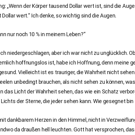
: „Wenn der Körper tausend Dollar wert ist, sind die Aug
Dollar wert.“ Ich denke, so wichtig sind die Augen.
ann nur noch 10 % in meinem Leben?“
ich niedergeschlagen, aber ich war nicht zu unglücklich. O
iemlich hoffnungslos ist, habe ich Hoffnung, denn meine ge
esund. Vielleicht ist es trauriger, die Wahrheit nicht sehe
eelen unbedingt brauchen, als nicht sehen zu können, was
ann das Licht der Wahrheit sehen, das wie ein Schatz verbor
 Lichts der Sterne, die jeder sehen kann. Wie gesegnet bin 
it dankbarem Herzen in den Himmel, nicht in Verzweiflung
dwo da draußen hell leuchten. Gott hat versprochen, dass