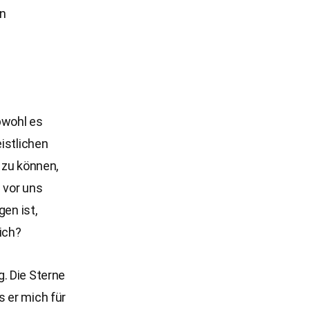
en
bwohl es
istlichen
n zu können,
 vor uns
gen ist,
ich?
. Die Sterne
 er mich für