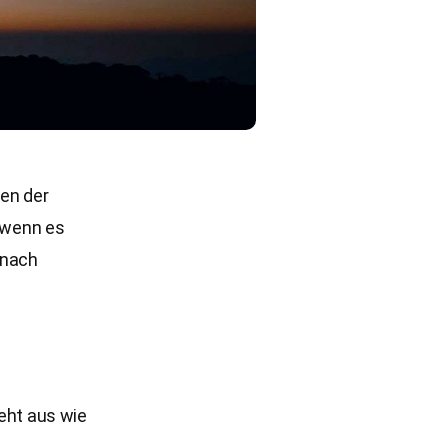
en der
d wenn es
 nach
ieht aus wie