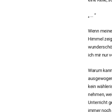
„ … “
Wenn meine F
Himmel zeigt
wunderschön
ich mir nur v
Warum kann 
ausgewogene
kein wähleri
nehmen, weil
Unterricht g
immer noch 