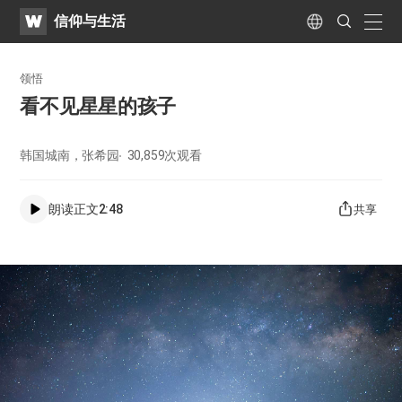
WATV
Search
信仰与生活
Submit
naviga
Language
领悟
看不见星星的孩子
韩国城南，张希园
30,859
次观看
朗读正文
2:48
共享