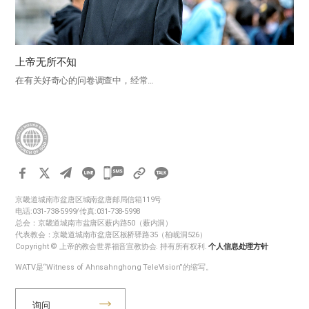
上帝无所不知
在有关好奇心的问卷调查中，经常…
카
카
京畿道城南市盆唐区城南盆唐邮局信箱119号
오
电话:031-738-5999/传真:031-738-5998
톡
总会：京畿道城南市盆唐区薮内路50（薮内洞）
代表教会：京畿道城南市盆唐区板桥驿路35（柏岘洞526）
공
Copyright © 上帝的教会世界福音宣教协会. 持有所有权利.
个人信息处理方针
유
WATV是“Witness of Ahnsahnghong TeleVision”的缩写。
하
기
询问